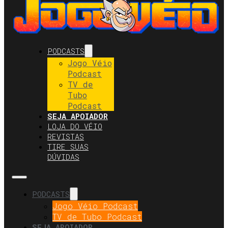
PODCASTS
Jogo Véio
Podcast
TV de
Tubo
Podcast
SEJA APOIADOR
LOJA DO VÉIO
REVISTAS
TIRE SUAS
DÚVIDAS
PODCASTS
Jogo Véio Podcast
TV de Tubo Podcast
SEJA APOIADOR