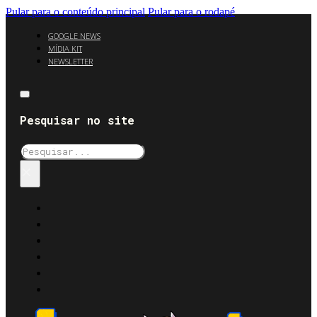
Pular para o conteúdo principal
Pular para o rodapé
GOOGLE NEWS
MÍDIA KIT
NEWSLETTER
Pesquisar no site
Pesquisar
×