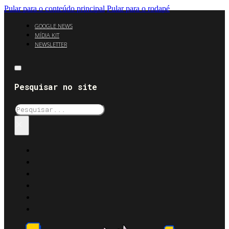
Pular para o conteúdo principal
Pular para o rodapé
GOOGLE NEWS
MÍDIA KIT
NEWSLETTER
Pesquisar no site
Pesquisar
×