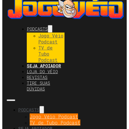
PODCASTS
Jogo Véio
Podcast
TV de
Tubo
Podcast
SEJA APOIADOR
LOJA DO VÉIO
REVISTAS
TIRE SUAS
DÚVIDAS
PODCASTS
Jogo Véio Podcast
TV de Tubo Podcast
SEJA APOIADOR