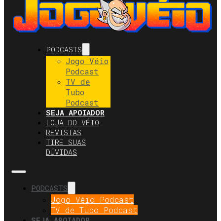
PODCASTS
Jogo Véio
Podcast
TV de
Tubo
Podcast
SEJA APOIADOR
LOJA DO VÉIO
REVISTAS
TIRE SUAS
DÚVIDAS
PODCASTS
Jogo Véio Podcast
TV de Tubo Podcast
SEJA APOIADOR