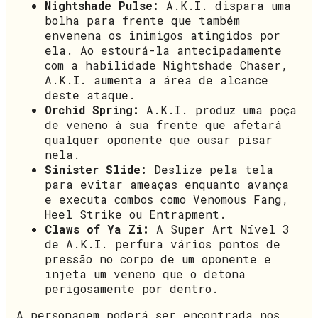
Nightshade Pulse:
A.K.I. dispara uma
bolha para frente que também
envenena os inimigos atingidos por
ela. Ao estourá-la antecipadamente
com a habilidade Nightshade Chaser,
A.K.I. aumenta a área de alcance
deste ataque.
Orchid Spring:
A.K.I. produz uma poça
de veneno à sua frente que afetará
qualquer oponente que ousar pisar
nela.
Sinister Slide:
Deslize pela tela
para evitar ameaças enquanto avança
e executa combos como Venomous Fang,
Heel Strike ou Entrapment.
Claws of Ya Zi:
A Super Art Nível 3
de A.K.I. perfura vários pontos de
pressão no corpo de um oponente e
injeta um veneno que o detona
perigosamente por dentro.
A personagem poderá ser encontrada nos