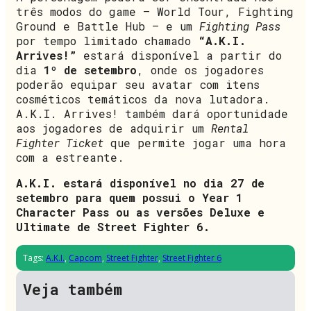
três modos do game – World Tour, Fighting
Ground e Battle Hub – e um
Fighting Pass
por tempo limitado chamado
“A.K.I.
Arrives!”
estará disponível a partir do
dia
1º de setembro
, onde os jogadores
poderão equipar seu avatar com itens
cosméticos temáticos da nova lutadora.
A.K.I. Arrives! também dará oportunidade
aos jogadores de adquirir um
Rental
Fighter Ticket
que permite jogar uma hora
com a estreante.
A.K.I. estará disponível no dia 27 de
setembro para quem possui o Year 1
Character Pass ou as versões Deluxe e
Ultimate de Street Fighter 6.
Tags:
A.K.I.
,
Capcom
,
Street Fighter
,
Street Fighter 6
Veja também