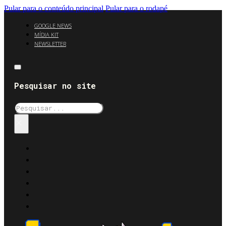
Pular para o conteúdo principal
Pular para o rodapé
GOOGLE NEWS
MÍDIA KIT
NEWSLETTER
Pesquisar no site
Pesquisar
×