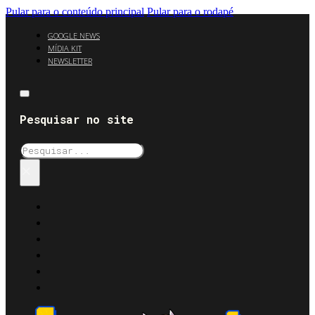
Pular para o conteúdo principal
Pular para o rodapé
GOOGLE NEWS
MÍDIA KIT
NEWSLETTER
Pesquisar no site
Pesquisar
×