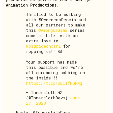
Animation Productions
.
Thrilled to be working
with @OweeeeenDennis and
all our partners to make
this
@AmongUsGame
series
come to life, with an
extra love to
@bigpigeoncarl
for
repping us!! 😭
Your support has made
this possible and we're
all screaming sobbing on
the inside!!!
https://t.co/oBElfPGPNq
— Innersloth 🦥
(@InnerslothDevs)
June
27, 2023
Fonte: @InnerslothDevs