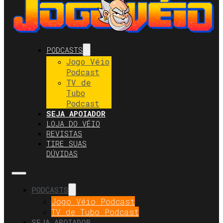
PODCASTS
Jogo Véio
Podcast
TV de
Tubo
Podcast
SEJA APOIADOR
LOJA DO VÉIO
REVISTAS
TIRE SUAS
DÚVIDAS
PODCASTS
Jogo Véio Podcast
TV de Tubo Podcast
SEJA APOIADOR