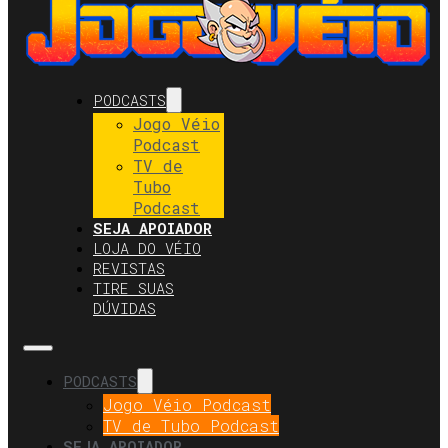
PODCASTS
Jogo Véio
Podcast
TV de
Tubo
Podcast
SEJA APOIADOR
LOJA DO VÉIO
REVISTAS
TIRE SUAS
DÚVIDAS
PODCASTS
Jogo Véio Podcast
TV de Tubo Podcast
SEJA APOIADOR