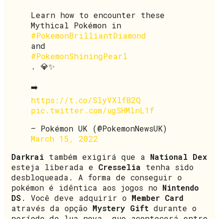
Learn how to encounter these
Mythical Pokémon in
#PokemonBrilliantDiamond
and
#PokemonShiningPearl
. 💎✨
➡️
https://t.co/SlyVXlfB2Q
pic.twitter.com/ugSHMlnL1f
— Pokémon UK (@PokemonNewsUK)
March 15, 2022
Darkrai
também exigirá que a
National Dex
esteja liberada e
Cresselia
tenha sido
desbloqueada. A forma de conseguir o
pokémon é idêntica aos jogos no
Nintendo
DS
. Você deve adquirir o
Member Card
através da opção
Mystery Gift
durante o
período de lua nova, que acontecerá entre