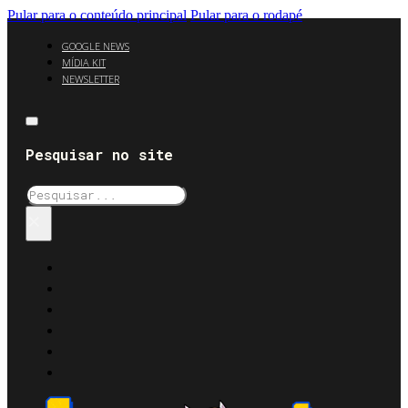
Pular para o conteúdo principal
Pular para o rodapé
GOOGLE NEWS
MÍDIA KIT
NEWSLETTER
Pesquisar no site
Pesquisar
×