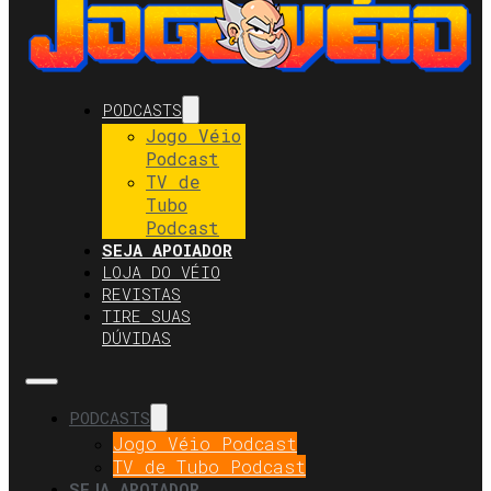
PODCASTS
Jogo Véio
Podcast
TV de
Tubo
Podcast
SEJA APOIADOR
LOJA DO VÉIO
REVISTAS
TIRE SUAS
DÚVIDAS
PODCASTS
Jogo Véio Podcast
TV de Tubo Podcast
SEJA APOIADOR