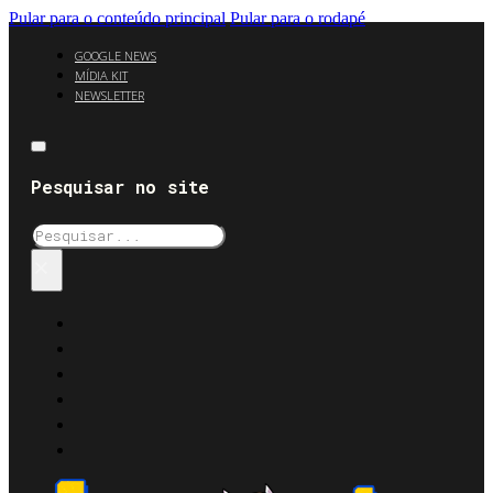
Pular para o conteúdo principal
Pular para o rodapé
GOOGLE NEWS
MÍDIA KIT
NEWSLETTER
Pesquisar no site
Pesquisar
×