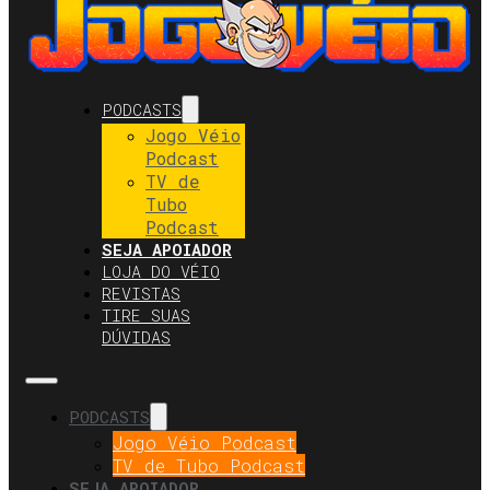
PODCASTS
Jogo Véio
Podcast
TV de
Tubo
Podcast
SEJA APOIADOR
LOJA DO VÉIO
REVISTAS
TIRE SUAS
DÚVIDAS
PODCASTS
Jogo Véio Podcast
TV de Tubo Podcast
SEJA APOIADOR