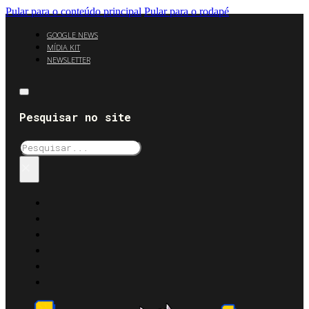
Pular para o conteúdo principal
Pular para o rodapé
GOOGLE NEWS
MÍDIA KIT
NEWSLETTER
Pesquisar no site
Pesquisar
×