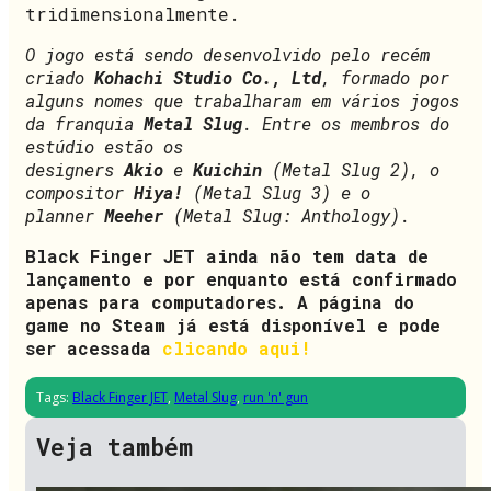
tridimensionalmente.
O jogo está sendo desenvolvido pelo recém
criado
Kohachi Studio Co., Ltd
, formado por
alguns nomes que trabalharam em vários jogos
da franquia
Metal Slug
. Entre os membros do
estúdio estão os
designers
Akio
e
Kuichin
(Metal Slug 2), o
compositor
Hiya!
(Metal Slug 3) e o
planner
Meeher
(Metal Slug: Anthology).
Black Finger JET ainda não tem data de
lançamento e por enquanto está confirmado
apenas para computadores. A página do
game no Steam já está disponível e pode
ser acessada
clicando aqui!
Tags:
Black Finger JET
,
Metal Slug
,
run 'n' gun
Veja também