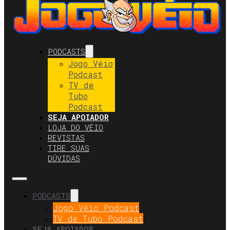
PODCASTS
Jogo Véio
Podcast
TV de
Tubo
Podcast
SEJA APOIADOR
LOJA DO VÉIO
REVISTAS
TIRE SUAS
DÚVIDAS
PODCASTS
Jogo Véio Podcast
TV de Tubo Podcast
SEJA APOIADOR