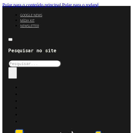
Pular para o conteúdo principal
Pular para o rodapé
GOOGLE NEWS
MÍDIA KIT
NEWSLETTER
Pesquisar no site
Pesquisar
×