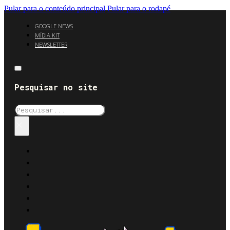
Pular para o conteúdo principal
Pular para o rodapé
GOOGLE NEWS
MÍDIA KIT
NEWSLETTER
Pesquisar no site
Pesquisar
×