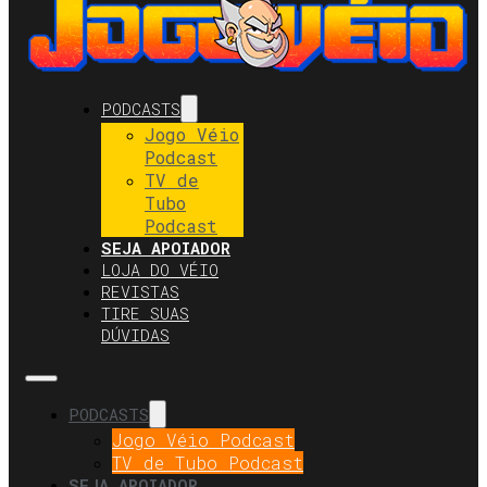
PODCASTS
Jogo Véio
Podcast
TV de
Tubo
Podcast
SEJA APOIADOR
LOJA DO VÉIO
REVISTAS
TIRE SUAS
DÚVIDAS
PODCASTS
Jogo Véio Podcast
TV de Tubo Podcast
SEJA APOIADOR