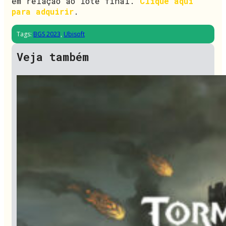
em relação ao lote final.
Clique aqui
para adquirir
.
Tags:
BGS 2023
,
Ubisoft
Veja também