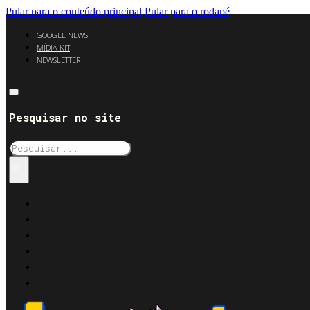
Pular para o conteúdo principal
Pular para o rodapé
GOOGLE NEWS
MÍDIA KIT
NEWSLETTER
Pesquisar no site
Pesquisar
×