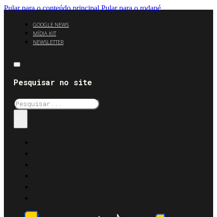
Pular para o conteúdo principal
Pular para o rodapé
GOOGLE NEWS
MÍDIA KIT
NEWSLETTER
Pesquisar no site
Pesquisar
×