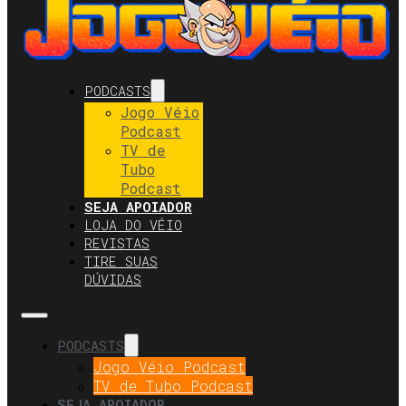
PODCASTS
Jogo Véio
Podcast
TV de
Tubo
Podcast
SEJA APOIADOR
LOJA DO VÉIO
REVISTAS
TIRE SUAS
DÚVIDAS
PODCASTS
Jogo Véio Podcast
TV de Tubo Podcast
SEJA APOIADOR