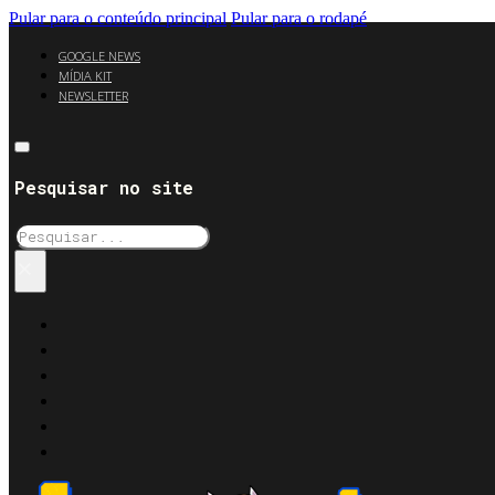
Pular para o conteúdo principal
Pular para o rodapé
GOOGLE NEWS
MÍDIA KIT
NEWSLETTER
Pesquisar no site
Pesquisar
×