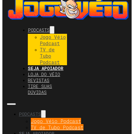
PODCASTS
Jogo Véio
Podcast
TV de
Tubo
Podcast
SEJA APOIADOR
LOJA DO VÉIO
REVISTAS
TIRE SUAS
DÚVIDAS
PODCASTS
Jogo Véio Podcast
TV de Tubo Podcast
SEJA APOIADOR