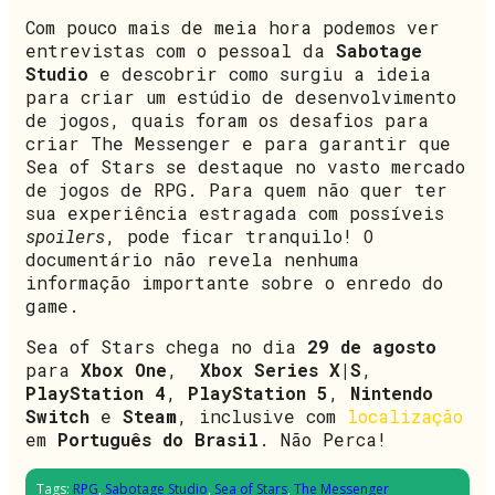
Com pouco mais de meia hora podemos ver
entrevistas com o pessoal da
Sabotage
Studio
e descobrir como surgiu a ideia
para criar um estúdio de desenvolvimento
de jogos, quais foram os desafios para
criar The Messenger e para garantir que
Sea of Stars se destaque no vasto mercado
de jogos de RPG. Para quem não quer ter
sua experiência estragada com possíveis
spoilers
, pode ficar tranquilo! O
documentário não revela nenhuma
informação importante sobre o enredo do
game.
Sea of Stars chega no dia
29 de agosto
para
Xbox One
,
Xbox Series X|S
,
PlayStation 4
,
PlayStation 5
,
Nintendo
Switch
e
Steam
, inclusive com
localização
em
Português do Brasil
. Não Perca!
Tags:
RPG
,
Sabotage Studio
,
Sea of Stars
,
The Messenger