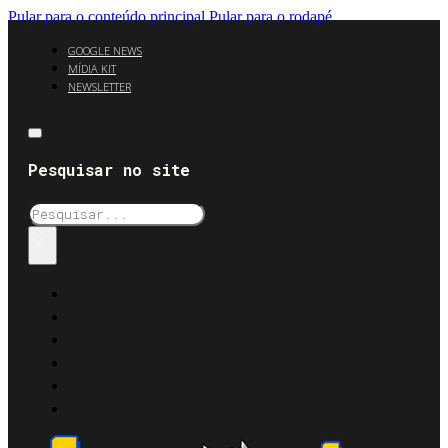
Pular para o conteúdo principal
Pular para o rodapé
GOOGLE NEWS
MÍDIA KIT
NEWSLETTER
Pesquisar no site
Pesquisar
×