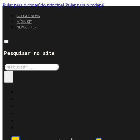
Pular para o conteúdo principal
Pular para o rodapé
GOOGLE NEWS
MÍDIA KIT
NEWSLETTER
Pesquisar no site
Pesquisar
×