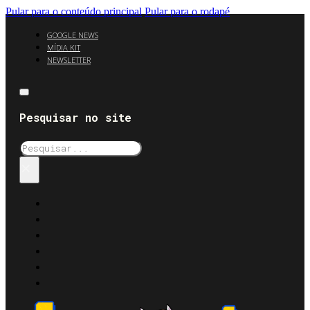
Pular para o conteúdo principal
Pular para o rodapé
GOOGLE NEWS
MÍDIA KIT
NEWSLETTER
Pesquisar no site
Pesquisar
×