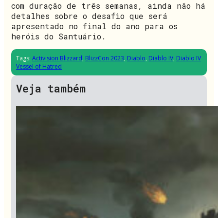
com duração de três semanas, ainda não há
detalhes sobre o desafio que será
apresentado no final do ano para os
heróis do Santuário.
Tags:
Activision Blizzard
,
BlizzCon 2023
,
Diablo
,
Diablo IV
,
Diablo IV
Vessel of Hatred
Veja também