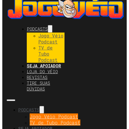
PODCASTS
Jogo Véio
Podcast
TV de
Tubo
Podcast
SEJA APOIADOR
LOJA DO VÉIO
REVISTAS
TIRE SUAS
DÚVIDAS
PODCASTS
Jogo Véio Podcast
TV de Tubo Podcast
SEJA APOIADOR