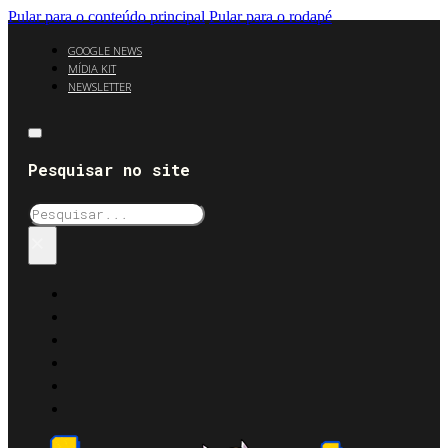
Pular para o conteúdo principal
Pular para o rodapé
GOOGLE NEWS
MÍDIA KIT
NEWSLETTER
Pesquisar no site
Pesquisar
×