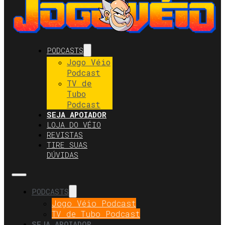
PODCASTS
Jogo Véio
Podcast
TV de
Tubo
Podcast
SEJA APOIADOR
LOJA DO VÉIO
REVISTAS
TIRE SUAS
DÚVIDAS
PODCASTS
Jogo Véio Podcast
TV de Tubo Podcast
SEJA APOIADOR