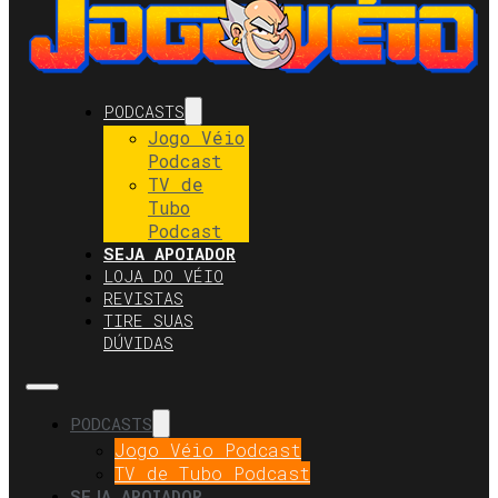
PODCASTS
Jogo Véio
Podcast
TV de
Tubo
Podcast
SEJA APOIADOR
LOJA DO VÉIO
REVISTAS
TIRE SUAS
DÚVIDAS
PODCASTS
Jogo Véio Podcast
TV de Tubo Podcast
SEJA APOIADOR