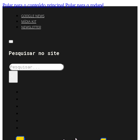
Pular para o conteúdo principal
Pular para o rodapé
GOOGLE NEWS
MÍDIA KIT
NEWSLETTER
Pesquisar no site
Pesquisar
×