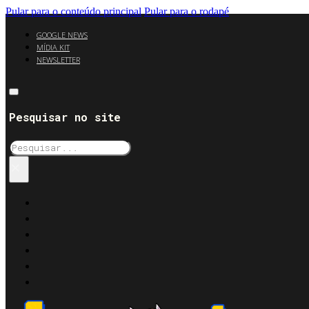
Pular para o conteúdo principal
Pular para o rodapé
GOOGLE NEWS
MÍDIA KIT
NEWSLETTER
Pesquisar no site
Pesquisar
×