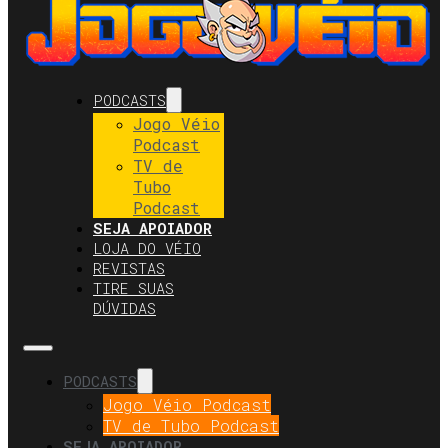
PODCASTS
Jogo Véio
Podcast
TV de
Tubo
Podcast
SEJA APOIADOR
LOJA DO VÉIO
REVISTAS
TIRE SUAS
DÚVIDAS
PODCASTS
Jogo Véio Podcast
TV de Tubo Podcast
SEJA APOIADOR