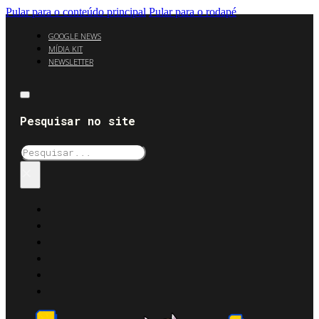
Pular para o conteúdo principal
Pular para o rodapé
GOOGLE NEWS
MÍDIA KIT
NEWSLETTER
Pesquisar no site
Pesquisar
×