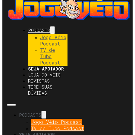
PODCASTS
Jogo Véio
Podcast
TV de
Tubo
Podcast
SEJA APOIADOR
LOJA DO VÉIO
REVISTAS
TIRE SUAS
DÚVIDAS
PODCASTS
Jogo Véio Podcast
TV de Tubo Podcast
SEJA APOIADOR