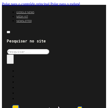
Pular para o conteúdo principal
Pular para o rodapé
GOOGLE NEWS
MÍDIA KIT
NEWSLETTER
Pesquisar no site
Pesquisar
×