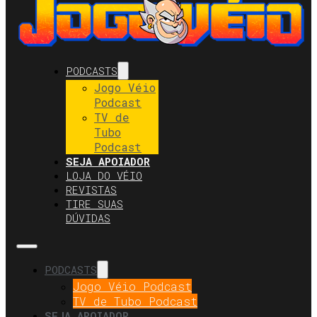
PODCASTS
Jogo Véio
Podcast
TV de
Tubo
Podcast
SEJA APOIADOR
LOJA DO VÉIO
REVISTAS
TIRE SUAS
DÚVIDAS
PODCASTS
Jogo Véio Podcast
TV de Tubo Podcast
SEJA APOIADOR