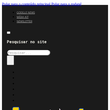
Pular para o conteúdo principal
Pular para o rodapé
GOOGLE NEWS
MÍDIA KIT
NEWSLETTER
Pesquisar no site
Pesquisar
×