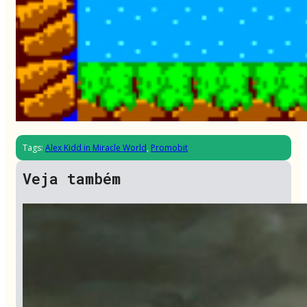
Tags:
Alex Kidd in Miracle World
,
Promobit
Veja também