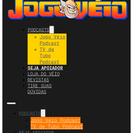
PODCASTS
Jogo Véio
Podcast
TV de
Tubo
Podcast
SEJA APOIADOR
LOJA DO VÉIO
REVISTAS
TIRE SUAS
DÚVIDAS
PODCASTS
Jogo Véio Podcast
TV de Tubo Podcast
SEJA APOIADOR