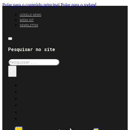
Pular para o conteúdo principal
Pular para o rodapé
GOOGLE NEWS
MÍDIA KIT
NEWSLETTER
Pesquisar no site
Pesquisar
×