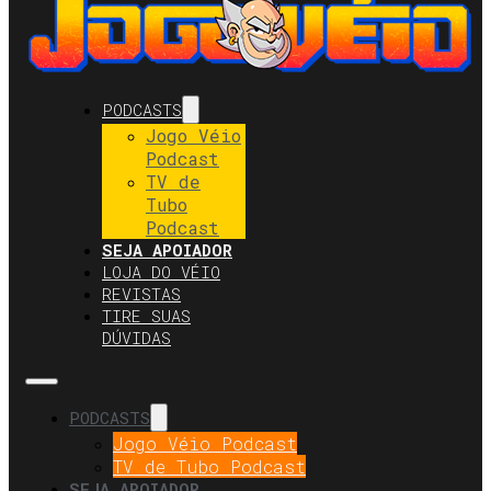
PODCASTS
Jogo Véio
Podcast
TV de
Tubo
Podcast
SEJA APOIADOR
LOJA DO VÉIO
REVISTAS
TIRE SUAS
DÚVIDAS
PODCASTS
Jogo Véio Podcast
TV de Tubo Podcast
SEJA APOIADOR