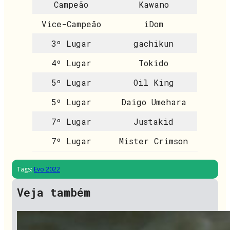
Campeão
Kawano
Vice-Campeão
iDom
3º Lugar
gachikun
4º Lugar
Tokido
5º Lugar
Oil King
5º Lugar
Daigo Umehara
7º Lugar
Justakid
7º Lugar
Mister Crimson
Tags:
Evo 2022
Veja também