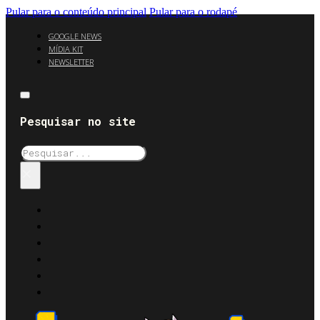
Pular para o conteúdo principal
Pular para o rodapé
GOOGLE NEWS
MÍDIA KIT
NEWSLETTER
Pesquisar no site
Pesquisar
×