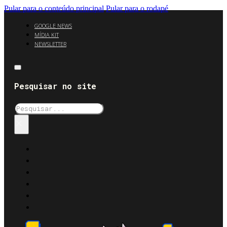
Pular para o conteúdo principal
Pular para o rodapé
GOOGLE NEWS
MÍDIA KIT
NEWSLETTER
Pesquisar no site
Pesquisar
×