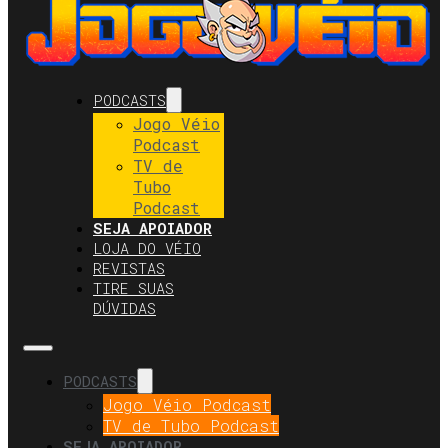
PODCASTS
Jogo Véio
Podcast
TV de
Tubo
Podcast
SEJA APOIADOR
LOJA DO VÉIO
REVISTAS
TIRE SUAS
DÚVIDAS
PODCASTS
Jogo Véio Podcast
TV de Tubo Podcast
SEJA APOIADOR