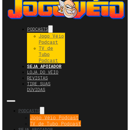
PODCASTS
Jogo Véio
Podcast
TV de
Tubo
Podcast
SEJA APOIADOR
LOJA DO VÉIO
REVISTAS
TIRE SUAS
DÚVIDAS
PODCASTS
Jogo Véio Podcast
TV de Tubo Podcast
SEJA APOIADOR