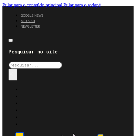
Pular para o conteúdo principal
Pular para o rodapé
GOOGLE NEWS
MÍDIA KIT
NEWSLETTER
Pesquisar no site
Pesquisar
×