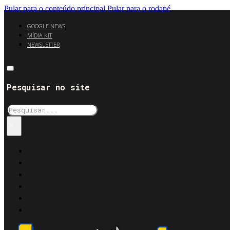
Pular para o conteúdo principal
Pular para o rodapé
GOOGLE NEWS
MÍDIA KIT
NEWSLETTER
Pesquisar no site
Pesquisar
×