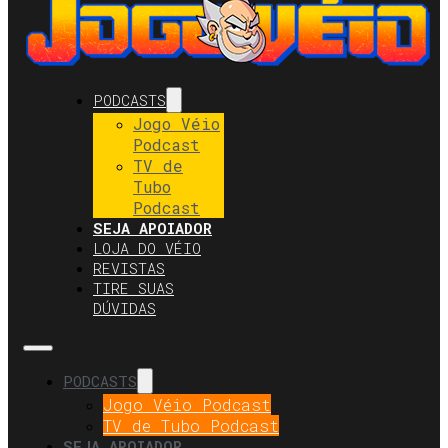
PODCASTS
Jogo Véio
Podcast
TV de
Tubo
Podcast
SEJA APOIADOR
LOJA DO VÉIO
REVISTAS
TIRE SUAS
DÚVIDAS
PODCASTS
Jogo Véio Podcast
TV de Tubo Podcast
SEJA APOIADOR