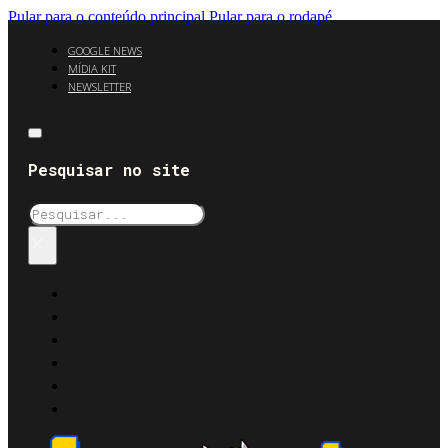
Pular para o conteúdo principal
Pular para o rodapé
GOOGLE NEWS
MÍDIA KIT
NEWSLETTER
Pesquisar no site
Pesquisar
×