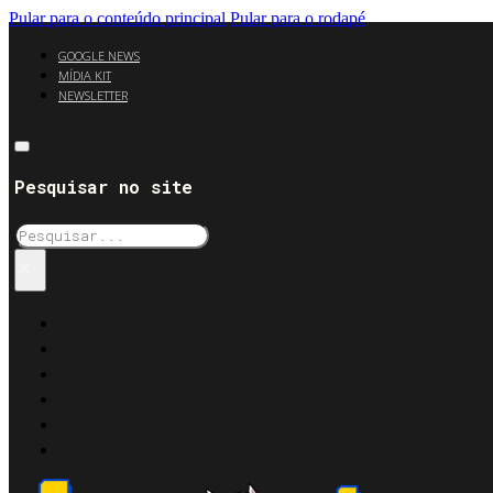
Pular para o conteúdo principal
Pular para o rodapé
GOOGLE NEWS
MÍDIA KIT
NEWSLETTER
Pesquisar no site
Pesquisar
×