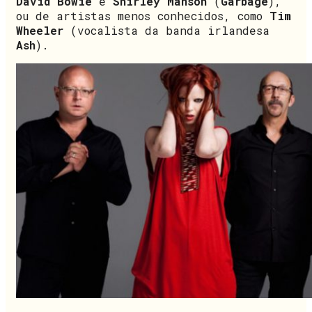
David Bowie
e
Shirley Manson
(
Garbage
),
ou de artistas menos conhecidos, como
Tim
Wheeler
(vocalista da banda irlandesa
Ash
).