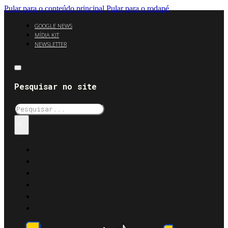
Pular para o conteúdo principal
Pular para o rodapé
GOOGLE NEWS
MÍDIA KIT
NEWSLETTER
Pesquisar no site
Pesquisar
×