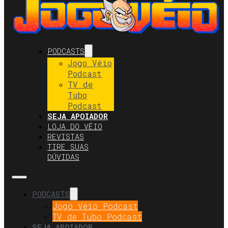
PODCASTS
Jogo Véio
Podcast
TV de
Tubo
Podcast
SEJA APOIADOR
LOJA DO VÉIO
REVISTAS
TIRE SUAS
DÚVIDAS
PODCASTS
Jogo Véio Podcast
TV de Tubo Podcast
SEJA APOIADOR