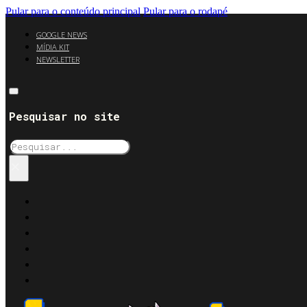
Pular para o conteúdo principal
Pular para o rodapé
GOOGLE NEWS
MÍDIA KIT
NEWSLETTER
Pesquisar no site
Pesquisar
×