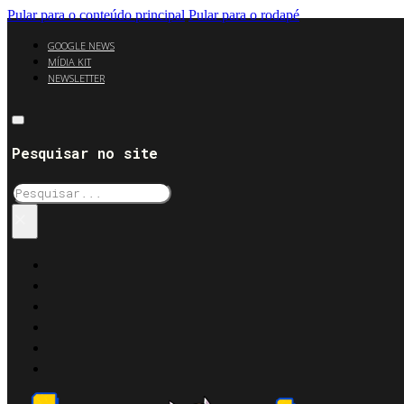
Pular para o conteúdo principal
Pular para o rodapé
GOOGLE NEWS
MÍDIA KIT
NEWSLETTER
Pesquisar no site
Pesquisar
×