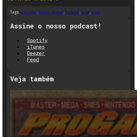
Tags:
Jogo Veio
,
Master System
,
Podcast
,
Sega
,
Sonic
Assine o nosso podcast!
Spotify
iTunes
Deezer
Feed
Veja também