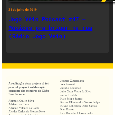
31 de julho de 2019
Jogo Véio Podcast #47 –
Músicas pra brigar na rua
(Rádio Jogo Véio)
Josimar Zimermann
A realização deste projeto só foi
Jota Rossetti
possível graças à colaboração
Julinho Rockman
constante dos membros do Clube
Julio Cesar Vieira da Silva
Fase Secreta:
Junior Godela
Kaio Felipe Santos
Abimael Guilen Silva
Karina Oliveira dos Santos Felipe
Adriano de Lima
Keyne Robertson Dutra Santos
Adriano Valenca da Costa
Kim Barros
Alcides Carlos de Moraes Neto
Lais Ramalho Chaves Isobe