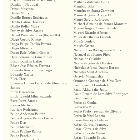
Clayton Funes Barbosa Camargo
Matheus Watanabe Glins
Damião – Noobpai
Mauricio Baia
Daniel Mesquita
Maurilio de Souza Zampieri
Daniel Motta
Mauro Augusto Araujo Diniz
Danillo Borges Rodrigues
Mauro Sergio Rodrigues
Danilo Gabriel Teixeira
Michael Almeida da Franca Monteiro
Danilo Rolim Meira
Miguel Ângelo Bueno Portela
Darley da Silva Santos
Miguel Ricardo Alberto
Deivid Pedro da Silva (thepedr0o)
Miller de Oliveira Lacerda
Diego Coelho Rivero
Moisés Benicio
Diego Felipe Coelho Pereira
Moisés Giorno
Diego Miranda
Nadson João Rodrigues de Souza
Diego Rafel Wojcik Gomes
Natanael dos Santos Pires
Djair Ferreira de Lima Junior
Nathan de Quadrks
Edson Bomfim Bairos
Ney Rodrigues de Oliveira
Edson Jose Ribeiro Ferreira
Nicholas Afonso Duarte Borges
Eduardo Amaral Lima Trigo
Nicholas Staut Aracheski
Eduardo Xavier
Octávio Mangabeira
Ellen Chris
Osmundo Gonzaga da Silva Neto
Emerson Gomes Ferreira de Abreu dos
Paulo (caiu O Controle)
Santos
Paulo Akira Saito Junior
Erick Herculano
Paulo Renato de Lara Silva Rodrigues
Erick Takeshi Mine Rezende
Paulo Santos
Ester Pietra Santos
Pedro da Cunha
Estevo Machado
Pedro Ivo Polo
Fabricio Rodrigues
Pedro Paulo Trevisan de Oliveira
Felipe Anderson Beltran
Pedro Rafahel Lobato
Felipe Augusto Pereira Freitas
Pierre Henrique Lehnen
Felipe Dias
Rafael Colucci Fransozo
Felipe Machado
Rafael Correia da Silva
Felipe Paulino Ramos
Rafael Cruz de Mattos
Felipe Pocchini
Rafael Eduardo Souza