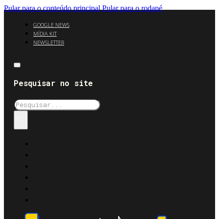
Pular para o conteúdo principal
Pular para o rodapé
GOOGLE NEWS
MÍDIA KIT
NEWSLETTER
Pesquisar no site
Pesquisar
×