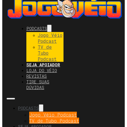
PODCASTS
Jogo Véio
Podcast
TV de
Tubo
Podcast
SEJA APOIADOR
LOJA DO VÉIO
REVISTAS
TIRE SUAS
DÚVIDAS
PODCASTS
Jogo Véio Podcast
TV de Tubo Podcast
SEJA APOIADOR