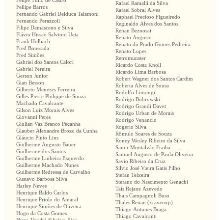
Felipe Túlio de Castro
Rafael Ramalli da Silva
Fellipe Barros
Rafael Sobral Alves
Fernando Gabriel Delduca Talamoni
Raphael Precioso Figueiredo
Fernando Perazzoli
Reginaldo Alves dos Santos
Filipe Damasceno e Silva
Renan Beznosai
Flávio Hissao Salvioni Ueta
Renato Augusto
Frank Holbach
Renato do Prado Gomes Pedreira
Fred Boussada
Renato Lopes
Fred Simões
Retromunster
Gabriel dos Santos Calori
Ricardo Costa Knoll
Gabriel Pereira
Ricardo Lima Barbosa
Gerson Junior
Robert Wagner dos Santos Cardim
Gian Besson
Roberta Alves de Sousa
Gilberto Menezes Ferreira
Rodolfo Limongi
Gilles Pierre Philippe de Souza
Rodrigo Bobrowski
Machado Cavalcante
Rodrigo Grandi Davet
Gilson Luiz Morais Alves
Rodrigo Urban de Morais
Giovanni Peres
Rodrigo Venancio
Giulian Vaz Branco Peçanha
Rogério Silva
Glauber Alexandre Brossi da Cunha
Rômulo Soares de Souza
Gláucio Pinto Lins
Roney Wesley Ribeiro da Silva
Guilherme Augusto Bauer
Samir Montalvão Fraiha
Guilherme dos Santos
Samuel Augusto de Paula Oliveira
Guilherme Linheira Esquerdo
Savio Ribeiro da Cruz
Guilherme Machado Nunes
Silvio José Vieira Gatis Filho
Guilherme Redressa de Carvalho
Stefan Teixeira
Gustavo Barbosa Silva
Stefano do Nascimento Genachi
Harley Neves
Taís Rejane Azevedo
Henrique Baldo Carlos
Thais Campagnoli Buso
Henrique Priolo do Amaral
Thales Renan (xravenxp)
Henrique Simões de Oliveira
Thiago Antunes Braga
Hugo da Costa Gomes
Thiago Cavalcanti