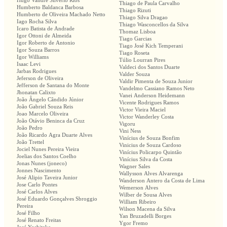
Hugo Vandré Silvério Rios
Thiago de Paula Carvalho
Humberto Baldanca Barbosa
Thiago Rizuti
Humberto de Oliveira Machado Netto
Thiago Silva Dragao
Iago Rocha Silva
Thiago Wasconcellos da Silva
Icaro Batista de Andrade
Thomaz Lisboa
Igor Ottoni de Almeida
Tiago Garcias
Igor Roberto de Antonio
Tiago José Kich Temperani
Igor Souza Barros
Tiago Roseta
Igor Williams
Túlio Lourran Pires
Isaac Levi
Valdeci dos Santos Duarte
Jarbas Rodrigues
Valder Souza
Jeferson de Oliveira
Valdir Pimenta de Souza Junior
Jefferson de Santana do Monte
Vandelmo Cassiano Ramos Neto
Jhonatan Calixto
Vanei Anderson Heidemann
João Ângelo Cândido Júnior
Vicente Rodrigues Ramos
João Gabriel Souza Reis
Victor Vieira Maciel
Joao Marcelo Oliveira
Victor Wanderley Costa
João Otávio Beninca da Cruz
Vigoru
João Pedro
Vini Ness
João Ricardo Agra Duarte Alves
Vinícius de Souza Bonfim
João Trettel
Vinicius de Souza Cardoso
Jociel Nunes Pereira Vieira
Vinícius Policarpo Quintão
Joelias dos Santos Coelho
Vinícius Silva da Costa
Jonas Nunes (joneco)
Wagner Sales
Jonnes Nascimento
Wallysson Alves Alvarenga
José Alipio Taveira Junior
Wanderson Antero da Costa de Lima
Jose Carlo Pontes
Wemerson Alves
José Carlos Alves
Wilber de Sousa Alves
José Eduardo Gonçalves Sbroggio
William Ribeiro
Pereira
Wilson Macena da Silva
José Filho
Yan Bruzadelli Borges
José Renato Freitas
Ygor Fremo