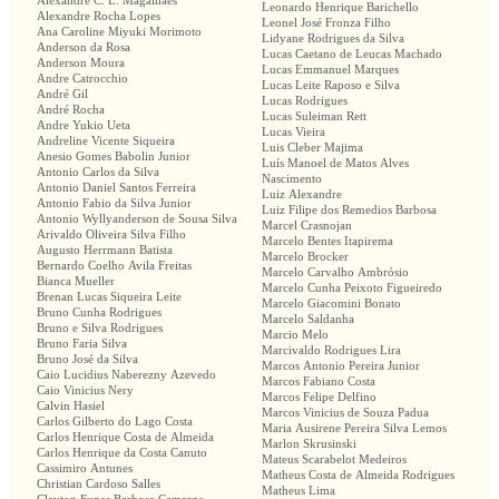
Alexandre C. L. Magalhães
Leonardo Henrique Barichello
Alexandre Rocha Lopes
Leonel José Fronza Filho
Ana Caroline Miyuki Morimoto
Lidyane Rodrigues da Silva
Anderson da Rosa
Lucas Caetano de Leucas Machado
Anderson Moura
Lucas Emmanuel Marques
Andre Catrocchio
Lucas Leite Raposo e Silva
André Gil
Lucas Rodrigues
André Rocha
Lucas Suleiman Rett
Andre Yukio Ueta
Lucas Vieira
Andreline Vicente Siqueira
Luis Cleber Majima
Anesio Gomes Babolin Junior
Luís Manoel de Matos Alves
Antonio Carlos da Silva
Nascimento
Antonio Daniel Santos Ferreira
Luiz Alexandre
Antonio Fabio da Silva Junior
Luiz Filipe dos Remedios Barbosa
Antonio Wyllyanderson de Sousa Silva
Marcel Crasnojan
Arivaldo Oliveira Silva Filho
Marcelo Bentes Itapirema
Augusto Herrmann Batista
Marcelo Brocker
Bernardo Coelho Avila Freitas
Marcelo Carvalho Ambrósio
Bianca Mueller
Marcelo Cunha Peixoto Figueiredo
Brenan Lucas Siqueira Leite
Marcelo Giacomini Bonato
Bruno Cunha Rodrigues
Marcelo Saldanha
Bruno e Silva Rodrigues
Marcio Melo
Bruno Faria Silva
Marcivaldo Rodrigues Lira
Bruno José da Silva
Marcos Antonio Pereira Junior
Caio Lucidius Naberezny Azevedo
Marcos Fabiano Costa
Caio Vinicius Nery
Marcos Felipe Delfino
Calvin Hasiel
Marcos Vinicius de Souza Padua
Carlos Gilberto do Lago Costa
Maria Ausirene Pereira Silva Lemos
Carlos Henrique Costa de Almeida
Marlon Skrusinski
Carlos Henrique da Costa Canuto
Mateus Scarabelot Medeiros
Cassimiro Antunes
Matheus Costa de Almeida Rodrigues
Christian Cardoso Salles
Matheus Lima