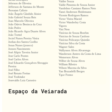
Valder Souza
Jeferson de Oliveira
Valdir Pimenta de Souza Junior
Jefferson de Santana do Monte
Vandelmo Cassiano Ramos Neto
Jhonatan Calixto
Vanei Anderson Heidemann
João Ângelo Cândido Júnior
Vicente Rodrigues Ramos
João Gabriel Souza Reis
Victor Vieira Maciel
Joao Marcelo Oliveira
Victor Wanderley Costa
João Otávio Beninca da Cruz
Vigoru
João Pedro
Vini Ness
João Ricardo Agra Duarte Alves
Vinícius de Souza Bonfim
João Trettel
Vinicius de Souza Cardoso
Jociel Nunes Pereira Vieira
Vinícius Policarpo Quintão
Joelias dos Santos Coelho
Vinícius Silva da Costa
Jonas Nunes (joneco)
Wagner Sales
Jonnes Nascimento
Wallysson Alves Alvarenga
José Alipio Taveira Junior
Wanderson Antero da Costa de Lima
Jose Carlo Pontes
Wemerson Alves
José Carlos Alves
Wilber de Sousa Alves
José Eduardo Gonçalves Sbroggio
William Ribeiro
Pereira
Wilson Macena da Silva
José Filho
Yan Bruzadelli Borges
José Renato Freitas
Ygor Fremo
José Yoshitake
Josevaldo Luiz Carneiro
Espaço da Veiarada