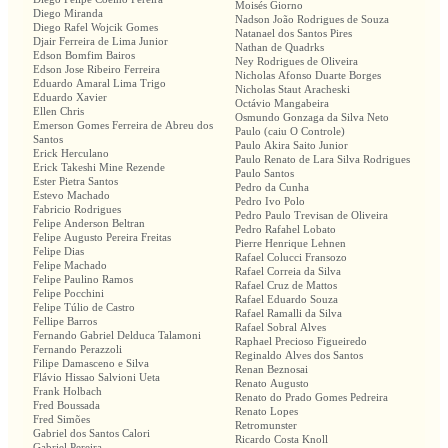
Moisés Giorno
Diego Miranda
Nadson João Rodrigues de Souza
Diego Rafel Wojcik Gomes
Natanael dos Santos Pires
Djair Ferreira de Lima Junior
Nathan de Quadrks
Edson Bomfim Bairos
Ney Rodrigues de Oliveira
Edson Jose Ribeiro Ferreira
Nicholas Afonso Duarte Borges
Eduardo Amaral Lima Trigo
Nicholas Staut Aracheski
Eduardo Xavier
Octávio Mangabeira
Ellen Chris
Osmundo Gonzaga da Silva Neto
Emerson Gomes Ferreira de Abreu dos
Paulo (caiu O Controle)
Santos
Paulo Akira Saito Junior
Erick Herculano
Paulo Renato de Lara Silva Rodrigues
Erick Takeshi Mine Rezende
Paulo Santos
Ester Pietra Santos
Pedro da Cunha
Estevo Machado
Pedro Ivo Polo
Fabricio Rodrigues
Pedro Paulo Trevisan de Oliveira
Felipe Anderson Beltran
Pedro Rafahel Lobato
Felipe Augusto Pereira Freitas
Pierre Henrique Lehnen
Felipe Dias
Rafael Colucci Fransozo
Felipe Machado
Rafael Correia da Silva
Felipe Paulino Ramos
Rafael Cruz de Mattos
Felipe Pocchini
Rafael Eduardo Souza
Felipe Túlio de Castro
Rafael Ramalli da Silva
Fellipe Barros
Rafael Sobral Alves
Fernando Gabriel Delduca Talamoni
Raphael Precioso Figueiredo
Fernando Perazzoli
Reginaldo Alves dos Santos
Filipe Damasceno e Silva
Renan Beznosai
Flávio Hissao Salvioni Ueta
Renato Augusto
Frank Holbach
Renato do Prado Gomes Pedreira
Fred Boussada
Renato Lopes
Fred Simões
Retromunster
Gabriel dos Santos Calori
Ricardo Costa Knoll
Gabriel Pereira