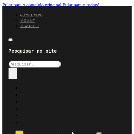
Pular para o conteúdo principal
Pular para o rodapé
GOOGLE NEWS
MÍDIA KIT
NEWSLETTER
Pesquisar no site
Pesquisar
×