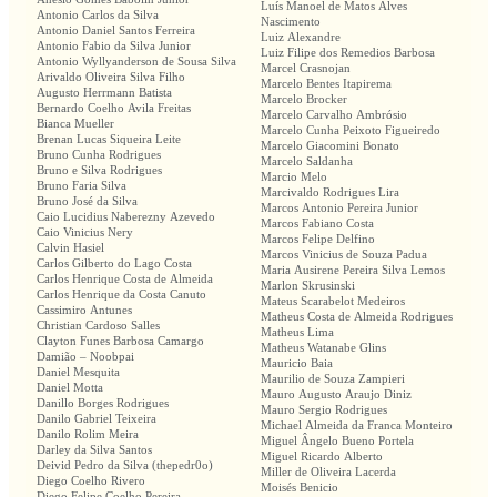
Luís Manoel de Matos Alves
Antonio Carlos da Silva
Nascimento
Antonio Daniel Santos Ferreira
Luiz Alexandre
Antonio Fabio da Silva Junior
Luiz Filipe dos Remedios Barbosa
Antonio Wyllyanderson de Sousa Silva
Marcel Crasnojan
Arivaldo Oliveira Silva Filho
Marcelo Bentes Itapirema
Augusto Herrmann Batista
Marcelo Brocker
Bernardo Coelho Avila Freitas
Marcelo Carvalho Ambrósio
Bianca Mueller
Marcelo Cunha Peixoto Figueiredo
Brenan Lucas Siqueira Leite
Marcelo Giacomini Bonato
Bruno Cunha Rodrigues
Marcelo Saldanha
Bruno e Silva Rodrigues
Marcio Melo
Bruno Faria Silva
Marcivaldo Rodrigues Lira
Bruno José da Silva
Marcos Antonio Pereira Junior
Caio Lucidius Naberezny Azevedo
Marcos Fabiano Costa
Caio Vinicius Nery
Marcos Felipe Delfino
Calvin Hasiel
Marcos Vinicius de Souza Padua
Carlos Gilberto do Lago Costa
Maria Ausirene Pereira Silva Lemos
Carlos Henrique Costa de Almeida
Marlon Skrusinski
Carlos Henrique da Costa Canuto
Mateus Scarabelot Medeiros
Cassimiro Antunes
Matheus Costa de Almeida Rodrigues
Christian Cardoso Salles
Matheus Lima
Clayton Funes Barbosa Camargo
Matheus Watanabe Glins
Damião – Noobpai
Mauricio Baia
Daniel Mesquita
Maurilio de Souza Zampieri
Daniel Motta
Mauro Augusto Araujo Diniz
Danillo Borges Rodrigues
Mauro Sergio Rodrigues
Danilo Gabriel Teixeira
Michael Almeida da Franca Monteiro
Danilo Rolim Meira
Miguel Ângelo Bueno Portela
Darley da Silva Santos
Miguel Ricardo Alberto
Deivid Pedro da Silva (thepedr0o)
Miller de Oliveira Lacerda
Diego Coelho Rivero
Moisés Benicio
Diego Felipe Coelho Pereira