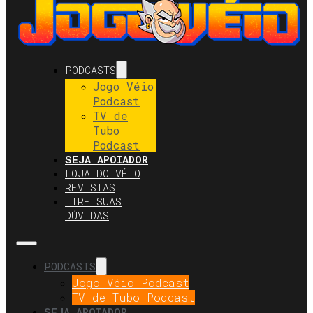
PODCASTS
Jogo Véio
Podcast
TV de
Tubo
Podcast
SEJA APOIADOR
LOJA DO VÉIO
REVISTAS
TIRE SUAS
DÚVIDAS
PODCASTS
Jogo Véio Podcast
TV de Tubo Podcast
SEJA APOIADOR