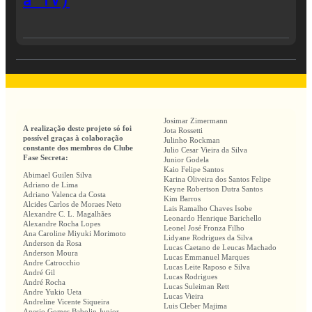
Josimar Zimermann
A realização deste projeto só foi
Jota Rossetti
possível graças à colaboração
Julinho Rockman
constante dos membros do Clube
Julio Cesar Vieira da Silva
Fase Secreta:
Junior Godela
Kaio Felipe Santos
Abimael Guilen Silva
Karina Oliveira dos Santos Felipe
Adriano de Lima
Keyne Robertson Dutra Santos
Adriano Valenca da Costa
Kim Barros
Alcides Carlos de Moraes Neto
Lais Ramalho Chaves Isobe
Alexandre C. L. Magalhães
Leonardo Henrique Barichello
Alexandre Rocha Lopes
Leonel José Fronza Filho
Ana Caroline Miyuki Morimoto
Lidyane Rodrigues da Silva
Anderson da Rosa
Lucas Caetano de Leucas Machado
Anderson Moura
Lucas Emmanuel Marques
Andre Catrocchio
Lucas Leite Raposo e Silva
André Gil
Lucas Rodrigues
André Rocha
Lucas Suleiman Rett
Andre Yukio Ueta
Lucas Vieira
Andreline Vicente Siqueira
Luis Cleber Majima
Anesio Gomes Babolin Junior