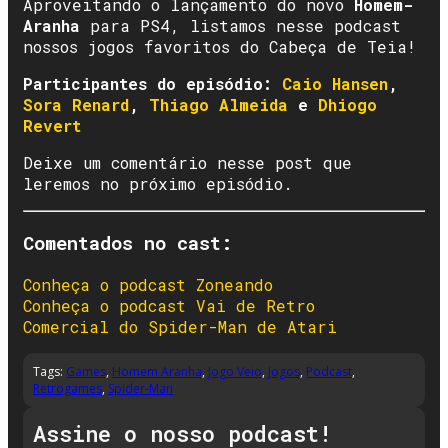
Aproveitando o lançamento do novo
Homem-
Aranha
para PS4, listamos nesse podcast
nossos jogos favoritos do Cabeça de Teia!
Participantes do episódio:
Caio Hansen
,
Sora Renard
,
Thiago Almeida
e
Dhiogo
Revert
Deixe um comentário nesse post que
leremos no próximo episódio.
Comentados no cast:
Conheça o podcast Zoneando
Conheça o podcast Vai de Retro
Comercial do Spider-Man de Atari
Tags:
Games
,
Homem Aranha
,
Jogo Veio
,
Jogos
,
Podcast
,
Retrogames
,
Spider-Man
Assine o nosso podcast!