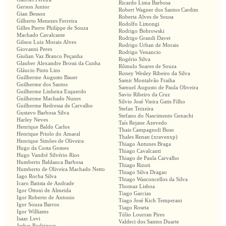
Ricardo Lima Barbosa
Gerson Junior
Robert Wagner dos Santos Cardim
Gian Besson
Roberta Alves de Sousa
Gilberto Menezes Ferreira
Rodolfo Limongi
Gilles Pierre Philippe de Souza
Rodrigo Bobrowski
Machado Cavalcante
Rodrigo Grandi Davet
Gilson Luiz Morais Alves
Rodrigo Urban de Morais
Giovanni Peres
Rodrigo Venancio
Giulian Vaz Branco Peçanha
Rogério Silva
Glauber Alexandre Brossi da Cunha
Rômulo Soares de Souza
Gláucio Pinto Lins
Roney Wesley Ribeiro da Silva
Guilherme Augusto Bauer
Samir Montalvão Fraiha
Guilherme dos Santos
Samuel Augusto de Paula Oliveira
Guilherme Linheira Esquerdo
Savio Ribeiro da Cruz
Guilherme Machado Nunes
Silvio José Vieira Gatis Filho
Guilherme Redressa de Carvalho
Stefan Teixeira
Gustavo Barbosa Silva
Stefano do Nascimento Genachi
Harley Neves
Taís Rejane Azevedo
Henrique Baldo Carlos
Thais Campagnoli Buso
Henrique Priolo do Amaral
Thales Renan (xravenxp)
Henrique Simões de Oliveira
Thiago Antunes Braga
Hugo da Costa Gomes
Thiago Cavalcanti
Hugo Vandré Silvério Rios
Thiago de Paula Carvalho
Humberto Baldanca Barbosa
Thiago Rizuti
Humberto de Oliveira Machado Netto
Thiago Silva Dragao
Iago Rocha Silva
Thiago Wasconcellos da Silva
Icaro Batista de Andrade
Thomaz Lisboa
Igor Ottoni de Almeida
Tiago Garcias
Igor Roberto de Antonio
Tiago José Kich Temperani
Igor Souza Barros
Tiago Roseta
Igor Williams
Túlio Lourran Pires
Isaac Levi
Valdeci dos Santos Duarte
Jarbas Rodrigues