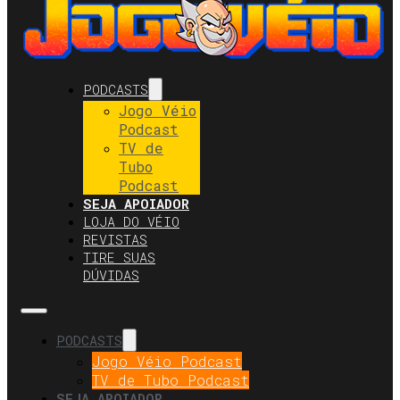
PODCASTS
Jogo Véio
Podcast
TV de
Tubo
Podcast
SEJA APOIADOR
LOJA DO VÉIO
REVISTAS
TIRE SUAS
DÚVIDAS
PODCASTS
Jogo Véio Podcast
TV de Tubo Podcast
SEJA APOIADOR