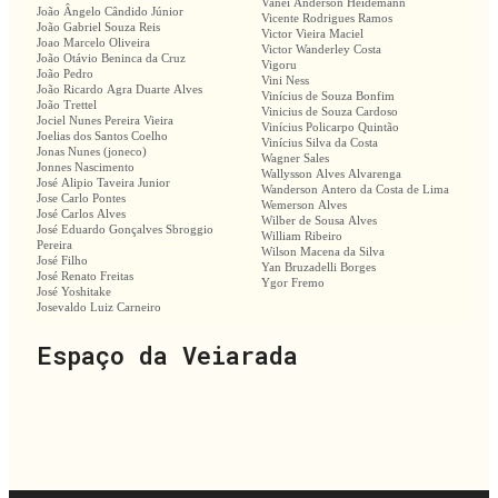
Vanei Anderson Heidemann
João Ângelo Cândido Júnior
Vicente Rodrigues Ramos
João Gabriel Souza Reis
Victor Vieira Maciel
Joao Marcelo Oliveira
Victor Wanderley Costa
João Otávio Beninca da Cruz
Vigoru
João Pedro
Vini Ness
João Ricardo Agra Duarte Alves
Vinícius de Souza Bonfim
João Trettel
Vinicius de Souza Cardoso
Jociel Nunes Pereira Vieira
Vinícius Policarpo Quintão
Joelias dos Santos Coelho
Vinícius Silva da Costa
Jonas Nunes (joneco)
Wagner Sales
Jonnes Nascimento
Wallysson Alves Alvarenga
José Alipio Taveira Junior
Wanderson Antero da Costa de Lima
Jose Carlo Pontes
Wemerson Alves
José Carlos Alves
Wilber de Sousa Alves
José Eduardo Gonçalves Sbroggio
William Ribeiro
Pereira
Wilson Macena da Silva
José Filho
Yan Bruzadelli Borges
José Renato Freitas
Ygor Fremo
José Yoshitake
Josevaldo Luiz Carneiro
Espaço da Veiarada