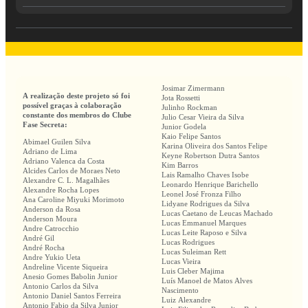
Josimar Zimermann
A realização deste projeto só foi
Jota Rossetti
possível graças à colaboração
Julinho Rockman
constante dos membros do Clube
Julio Cesar Vieira da Silva
Fase Secreta:
Junior Godela
Kaio Felipe Santos
Abimael Guilen Silva
Karina Oliveira dos Santos Felipe
Adriano de Lima
Keyne Robertson Dutra Santos
Adriano Valenca da Costa
Kim Barros
Alcides Carlos de Moraes Neto
Lais Ramalho Chaves Isobe
Alexandre C. L. Magalhães
Leonardo Henrique Barichello
Alexandre Rocha Lopes
Leonel José Fronza Filho
Ana Caroline Miyuki Morimoto
Lidyane Rodrigues da Silva
Anderson da Rosa
Lucas Caetano de Leucas Machado
Anderson Moura
Lucas Emmanuel Marques
Andre Catrocchio
Lucas Leite Raposo e Silva
André Gil
Lucas Rodrigues
André Rocha
Lucas Suleiman Rett
Andre Yukio Ueta
Lucas Vieira
Andreline Vicente Siqueira
Luis Cleber Majima
Anesio Gomes Babolin Junior
Luís Manoel de Matos Alves
Antonio Carlos da Silva
Nascimento
Antonio Daniel Santos Ferreira
Luiz Alexandre
Antonio Fabio da Silva Junior