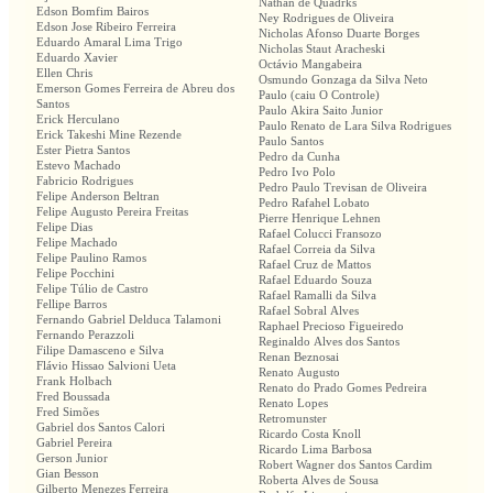
Nathan de Quadrks
Edson Bomfim Bairos
Ney Rodrigues de Oliveira
Edson Jose Ribeiro Ferreira
Nicholas Afonso Duarte Borges
Eduardo Amaral Lima Trigo
Nicholas Staut Aracheski
Eduardo Xavier
Octávio Mangabeira
Ellen Chris
Osmundo Gonzaga da Silva Neto
Emerson Gomes Ferreira de Abreu dos
Paulo (caiu O Controle)
Santos
Paulo Akira Saito Junior
Erick Herculano
Paulo Renato de Lara Silva Rodrigues
Erick Takeshi Mine Rezende
Paulo Santos
Ester Pietra Santos
Pedro da Cunha
Estevo Machado
Pedro Ivo Polo
Fabricio Rodrigues
Pedro Paulo Trevisan de Oliveira
Felipe Anderson Beltran
Pedro Rafahel Lobato
Felipe Augusto Pereira Freitas
Pierre Henrique Lehnen
Felipe Dias
Rafael Colucci Fransozo
Felipe Machado
Rafael Correia da Silva
Felipe Paulino Ramos
Rafael Cruz de Mattos
Felipe Pocchini
Rafael Eduardo Souza
Felipe Túlio de Castro
Rafael Ramalli da Silva
Fellipe Barros
Rafael Sobral Alves
Fernando Gabriel Delduca Talamoni
Raphael Precioso Figueiredo
Fernando Perazzoli
Reginaldo Alves dos Santos
Filipe Damasceno e Silva
Renan Beznosai
Flávio Hissao Salvioni Ueta
Renato Augusto
Frank Holbach
Renato do Prado Gomes Pedreira
Fred Boussada
Renato Lopes
Fred Simões
Retromunster
Gabriel dos Santos Calori
Ricardo Costa Knoll
Gabriel Pereira
Ricardo Lima Barbosa
Gerson Junior
Robert Wagner dos Santos Cardim
Gian Besson
Roberta Alves de Sousa
Gilberto Menezes Ferreira