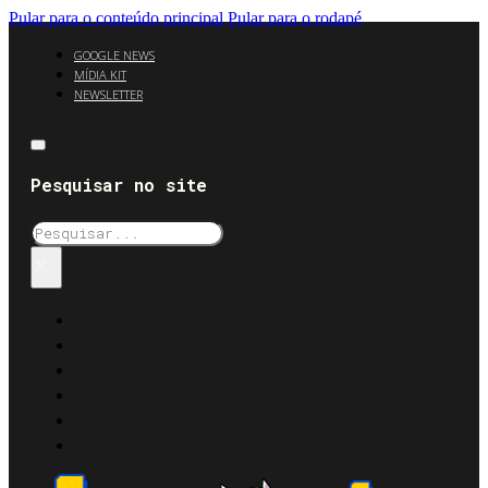
Pular para o conteúdo principal
Pular para o rodapé
GOOGLE NEWS
MÍDIA KIT
NEWSLETTER
Pesquisar no site
Pesquisar
×