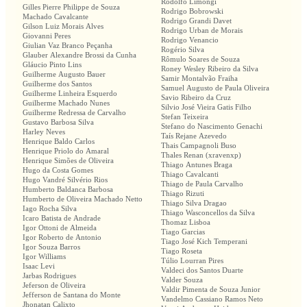
Rodolfo Limongi
Gilles Pierre Philippe de Souza
Rodrigo Bobrowski
Machado Cavalcante
Rodrigo Grandi Davet
Gilson Luiz Morais Alves
Rodrigo Urban de Morais
Giovanni Peres
Rodrigo Venancio
Giulian Vaz Branco Peçanha
Rogério Silva
Glauber Alexandre Brossi da Cunha
Rômulo Soares de Souza
Gláucio Pinto Lins
Roney Wesley Ribeiro da Silva
Guilherme Augusto Bauer
Samir Montalvão Fraiha
Guilherme dos Santos
Samuel Augusto de Paula Oliveira
Guilherme Linheira Esquerdo
Savio Ribeiro da Cruz
Guilherme Machado Nunes
Silvio José Vieira Gatis Filho
Guilherme Redressa de Carvalho
Stefan Teixeira
Gustavo Barbosa Silva
Stefano do Nascimento Genachi
Harley Neves
Taís Rejane Azevedo
Henrique Baldo Carlos
Thais Campagnoli Buso
Henrique Priolo do Amaral
Thales Renan (xravenxp)
Henrique Simões de Oliveira
Thiago Antunes Braga
Hugo da Costa Gomes
Thiago Cavalcanti
Hugo Vandré Silvério Rios
Thiago de Paula Carvalho
Humberto Baldanca Barbosa
Thiago Rizuti
Humberto de Oliveira Machado Netto
Thiago Silva Dragao
Iago Rocha Silva
Thiago Wasconcellos da Silva
Icaro Batista de Andrade
Thomaz Lisboa
Igor Ottoni de Almeida
Tiago Garcias
Igor Roberto de Antonio
Tiago José Kich Temperani
Igor Souza Barros
Tiago Roseta
Igor Williams
Túlio Lourran Pires
Isaac Levi
Valdeci dos Santos Duarte
Jarbas Rodrigues
Valder Souza
Jeferson de Oliveira
Valdir Pimenta de Souza Junior
Jefferson de Santana do Monte
Vandelmo Cassiano Ramos Neto
Jhonatan Calixto