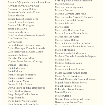
Luiz Filipe dos Remedios Barbosa
Antonio Wyllyanderson de Sousa Silva
Marcel Crasnojan
Arivaldo Oliveira Silva Filho
Marcelo Bentes Itapirema
Augusto Herrmann Batista
Marcelo Brocker
Bernardo Coelho Avila Freitas
Marcelo Carvalho Ambrósio
Bianca Mueller
Marcelo Cunha Peixoto Figueiredo
Brenan Lucas Siqueira Leite
Marcelo Giacomini Bonato
Bruno Cunha Rodrigues
Marcelo Saldanha
Bruno e Silva Rodrigues
Marcio Melo
Bruno Faria Silva
Marcivaldo Rodrigues Lira
Bruno José da Silva
Marcos Antonio Pereira Junior
Caio Lucidius Naberezny Azevedo
Marcos Fabiano Costa
Caio Vinicius Nery
Marcos Felipe Delfino
Calvin Hasiel
Marcos Vinicius de Souza Padua
Carlos Gilberto do Lago Costa
Maria Ausirene Pereira Silva Lemos
Carlos Henrique Costa de Almeida
Marlon Skrusinski
Carlos Henrique da Costa Canuto
Mateus Scarabelot Medeiros
Cassimiro Antunes
Matheus Costa de Almeida Rodrigues
Christian Cardoso Salles
Matheus Lima
Clayton Funes Barbosa Camargo
Matheus Watanabe Glins
Damião – Noobpai
Mauricio Baia
Daniel Mesquita
Maurilio de Souza Zampieri
Daniel Motta
Mauro Augusto Araujo Diniz
Danillo Borges Rodrigues
Mauro Sergio Rodrigues
Danilo Gabriel Teixeira
Michael Almeida da Franca Monteiro
Danilo Rolim Meira
Miguel Ângelo Bueno Portela
Darley da Silva Santos
Miguel Ricardo Alberto
Deivid Pedro da Silva (thepedr0o)
Miller de Oliveira Lacerda
Diego Coelho Rivero
Moisés Benicio
Diego Felipe Coelho Pereira
Moisés Giorno
Diego Miranda
Nadson João Rodrigues de Souza
Diego Rafel Wojcik Gomes
Natanael dos Santos Pires
Djair Ferreira de Lima Junior