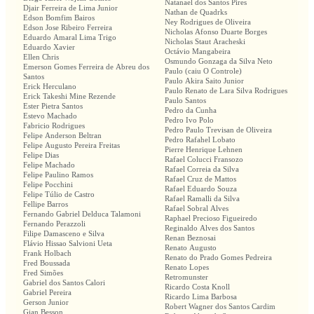
Natanael dos Santos Pires
Djair Ferreira de Lima Junior
Nathan de Quadrks
Edson Bomfim Bairos
Ney Rodrigues de Oliveira
Edson Jose Ribeiro Ferreira
Nicholas Afonso Duarte Borges
Eduardo Amaral Lima Trigo
Nicholas Staut Aracheski
Eduardo Xavier
Octávio Mangabeira
Ellen Chris
Osmundo Gonzaga da Silva Neto
Emerson Gomes Ferreira de Abreu dos
Paulo (caiu O Controle)
Santos
Paulo Akira Saito Junior
Erick Herculano
Paulo Renato de Lara Silva Rodrigues
Erick Takeshi Mine Rezende
Paulo Santos
Ester Pietra Santos
Pedro da Cunha
Estevo Machado
Pedro Ivo Polo
Fabricio Rodrigues
Pedro Paulo Trevisan de Oliveira
Felipe Anderson Beltran
Pedro Rafahel Lobato
Felipe Augusto Pereira Freitas
Pierre Henrique Lehnen
Felipe Dias
Rafael Colucci Fransozo
Felipe Machado
Rafael Correia da Silva
Felipe Paulino Ramos
Rafael Cruz de Mattos
Felipe Pocchini
Rafael Eduardo Souza
Felipe Túlio de Castro
Rafael Ramalli da Silva
Fellipe Barros
Rafael Sobral Alves
Fernando Gabriel Delduca Talamoni
Raphael Precioso Figueiredo
Fernando Perazzoli
Reginaldo Alves dos Santos
Filipe Damasceno e Silva
Renan Beznosai
Flávio Hissao Salvioni Ueta
Renato Augusto
Frank Holbach
Renato do Prado Gomes Pedreira
Fred Boussada
Renato Lopes
Fred Simões
Retromunster
Gabriel dos Santos Calori
Ricardo Costa Knoll
Gabriel Pereira
Ricardo Lima Barbosa
Gerson Junior
Robert Wagner dos Santos Cardim
Gian Besson