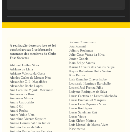
Josimar Zimermann
A realização deste projeto só foi
Jota Rossetti
possível graças à colaboração
Julinho Rockman
constante dos membros do Clube
Julio Cesar Vieira da Silva
Fase Secreta:
Junior Godela
Kaio Felipe Santos
Abimael Guilen Silva
Karina Oliveira dos Santos Felipe
Adriano de Lima
Keyne Robertson Dutra Santos
Adriano Valenca da Costa
Kim Barros
Alcides Carlos de Moraes Neto
Lais Ramalho Chaves Isobe
Alexandre C. L. Magalhães
Leonardo Henrique Barichello
Alexandre Rocha Lopes
Leonel José Fronza Filho
Ana Caroline Miyuki Morimoto
Lidyane Rodrigues da Silva
Anderson da Rosa
Lucas Caetano de Leucas Machado
Anderson Moura
Lucas Emmanuel Marques
Andre Catrocchio
Lucas Leite Raposo e Silva
André Gil
Lucas Rodrigues
André Rocha
Lucas Suleiman Rett
Andre Yukio Ueta
Lucas Vieira
Andreline Vicente Siqueira
Luis Cleber Majima
Anesio Gomes Babolin Junior
Luís Manoel de Matos Alves
Antonio Carlos da Silva
Nascimento
Antonio Daniel Santos Ferreira