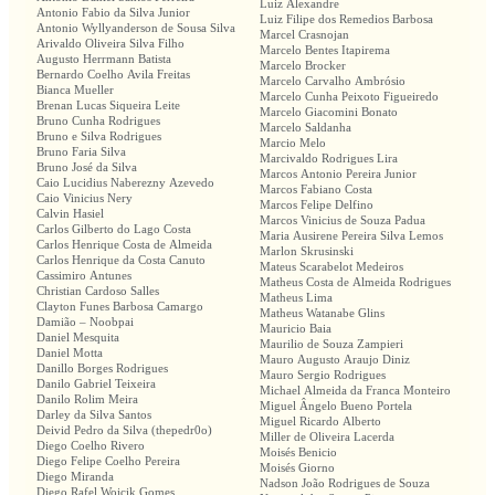
Luiz Alexandre
Antonio Fabio da Silva Junior
Luiz Filipe dos Remedios Barbosa
Antonio Wyllyanderson de Sousa Silva
Marcel Crasnojan
Arivaldo Oliveira Silva Filho
Marcelo Bentes Itapirema
Augusto Herrmann Batista
Marcelo Brocker
Bernardo Coelho Avila Freitas
Marcelo Carvalho Ambrósio
Bianca Mueller
Marcelo Cunha Peixoto Figueiredo
Brenan Lucas Siqueira Leite
Marcelo Giacomini Bonato
Bruno Cunha Rodrigues
Marcelo Saldanha
Bruno e Silva Rodrigues
Marcio Melo
Bruno Faria Silva
Marcivaldo Rodrigues Lira
Bruno José da Silva
Marcos Antonio Pereira Junior
Caio Lucidius Naberezny Azevedo
Marcos Fabiano Costa
Caio Vinicius Nery
Marcos Felipe Delfino
Calvin Hasiel
Marcos Vinicius de Souza Padua
Carlos Gilberto do Lago Costa
Maria Ausirene Pereira Silva Lemos
Carlos Henrique Costa de Almeida
Marlon Skrusinski
Carlos Henrique da Costa Canuto
Mateus Scarabelot Medeiros
Cassimiro Antunes
Matheus Costa de Almeida Rodrigues
Christian Cardoso Salles
Matheus Lima
Clayton Funes Barbosa Camargo
Matheus Watanabe Glins
Damião – Noobpai
Mauricio Baia
Daniel Mesquita
Maurilio de Souza Zampieri
Daniel Motta
Mauro Augusto Araujo Diniz
Danillo Borges Rodrigues
Mauro Sergio Rodrigues
Danilo Gabriel Teixeira
Michael Almeida da Franca Monteiro
Danilo Rolim Meira
Miguel Ângelo Bueno Portela
Darley da Silva Santos
Miguel Ricardo Alberto
Deivid Pedro da Silva (thepedr0o)
Miller de Oliveira Lacerda
Diego Coelho Rivero
Moisés Benicio
Diego Felipe Coelho Pereira
Moisés Giorno
Diego Miranda
Nadson João Rodrigues de Souza
Diego Rafel Wojcik Gomes