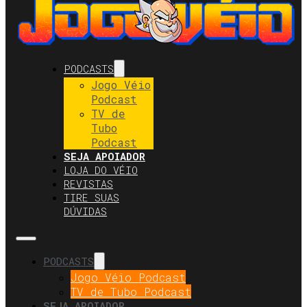
PODCASTS
Jogo Véio
Podcast
TV de
Tubo
Podcast
SEJA APOIADOR
LOJA DO VÉIO
REVISTAS
TIRE SUAS
DÚVIDAS
PODCASTS
Jogo Véio Podcast
TV de Tubo Podcast
SEJA APOIADOR