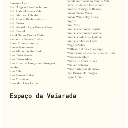
Vandelmo Cassiano Ramos Neto
Jhonatan Calixto
Vanei Anderson Heidemann
João Ângelo Cândido Júnior
Vicente Rodrigues Ramos
João Gabriel Souza Reis
Victor Vieira Maciel
Joao Marcelo Oliveira
Victor Wanderley Costa
João Otávio Beninca da Cruz
Vigoru
João Pedro
Vini Ness
João Ricardo Agra Duarte Alves
Vinícius de Souza Bonfim
João Trettel
Vinicius de Souza Cardoso
Jociel Nunes Pereira Vieira
Vinícius Policarpo Quintão
Joelias dos Santos Coelho
Vinícius Silva da Costa
Jonas Nunes (joneco)
Wagner Sales
Jonnes Nascimento
Wallysson Alves Alvarenga
José Alipio Taveira Junior
Wanderson Antero da Costa de Lima
Jose Carlo Pontes
Wemerson Alves
José Carlos Alves
Wilber de Sousa Alves
José Eduardo Gonçalves Sbroggio
William Ribeiro
Pereira
Wilson Macena da Silva
José Filho
Yan Bruzadelli Borges
José Renato Freitas
Ygor Fremo
José Yoshitake
Josevaldo Luiz Carneiro
Espaço da Veiarada