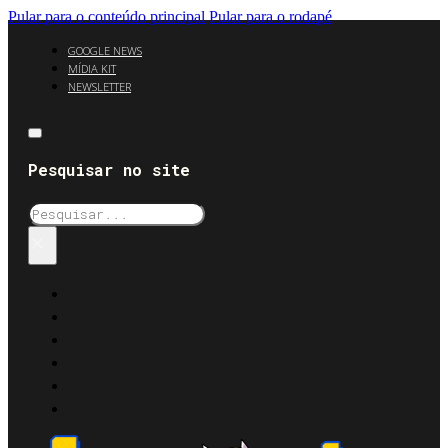
Pular para o conteúdo principal
Pular para o rodapé
GOOGLE NEWS
MÍDIA KIT
NEWSLETTER
Pesquisar no site
Pesquisar
×