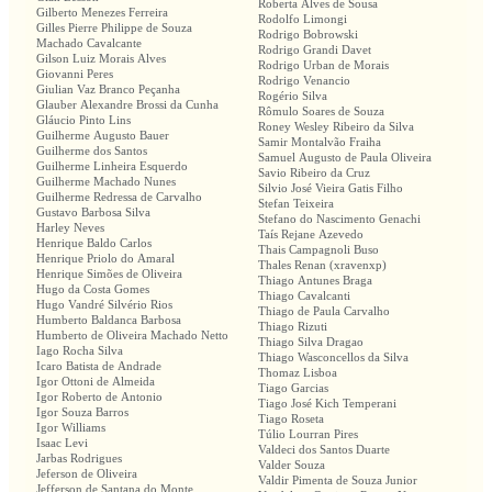
Roberta Alves de Sousa
Gilberto Menezes Ferreira
Rodolfo Limongi
Gilles Pierre Philippe de Souza
Rodrigo Bobrowski
Machado Cavalcante
Rodrigo Grandi Davet
Gilson Luiz Morais Alves
Rodrigo Urban de Morais
Giovanni Peres
Rodrigo Venancio
Giulian Vaz Branco Peçanha
Rogério Silva
Glauber Alexandre Brossi da Cunha
Rômulo Soares de Souza
Gláucio Pinto Lins
Roney Wesley Ribeiro da Silva
Guilherme Augusto Bauer
Samir Montalvão Fraiha
Guilherme dos Santos
Samuel Augusto de Paula Oliveira
Guilherme Linheira Esquerdo
Savio Ribeiro da Cruz
Guilherme Machado Nunes
Silvio José Vieira Gatis Filho
Guilherme Redressa de Carvalho
Stefan Teixeira
Gustavo Barbosa Silva
Stefano do Nascimento Genachi
Harley Neves
Taís Rejane Azevedo
Henrique Baldo Carlos
Thais Campagnoli Buso
Henrique Priolo do Amaral
Thales Renan (xravenxp)
Henrique Simões de Oliveira
Thiago Antunes Braga
Hugo da Costa Gomes
Thiago Cavalcanti
Hugo Vandré Silvério Rios
Thiago de Paula Carvalho
Humberto Baldanca Barbosa
Thiago Rizuti
Humberto de Oliveira Machado Netto
Thiago Silva Dragao
Iago Rocha Silva
Thiago Wasconcellos da Silva
Icaro Batista de Andrade
Thomaz Lisboa
Igor Ottoni de Almeida
Tiago Garcias
Igor Roberto de Antonio
Tiago José Kich Temperani
Igor Souza Barros
Tiago Roseta
Igor Williams
Túlio Lourran Pires
Isaac Levi
Valdeci dos Santos Duarte
Jarbas Rodrigues
Valder Souza
Jeferson de Oliveira
Valdir Pimenta de Souza Junior
Jefferson de Santana do Monte