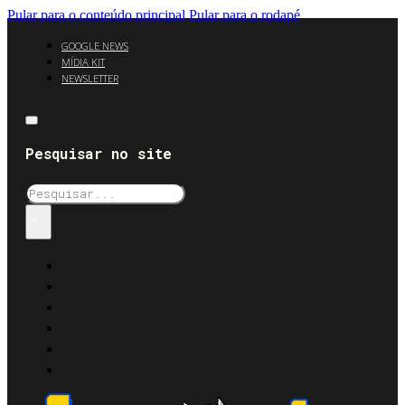
Pular para o conteúdo principal
Pular para o rodapé
GOOGLE NEWS
MÍDIA KIT
NEWSLETTER
Pesquisar no site
Pesquisar
×