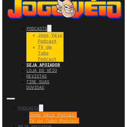
PODCASTS
Jogo Véio
Podcast
TV de
Tubo
Podcast
SEJA APOIADOR
LOJA DO VÉIO
REVISTAS
TIRE SUAS
DÚVIDAS
PODCASTS
Jogo Véio Podcast
TV de Tubo Podcast
SEJA APOIADOR