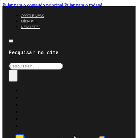
Pular para o conteúdo principal
Pular para o rodapé
GOOGLE NEWS
MÍDIA KIT
NEWSLETTER
Pesquisar no site
Pesquisar
×