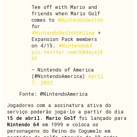
Tee off with Mario and
friends when Mario Golf
comes to
#NintendoSwitch
for
#NintendoSwitchOnline
+
Expansion Pack members
on 4/15.
#Nintendo64
pic.twitter.com/bB4ujaj5
9F
— Nintendo of America
(@NintendoAmerica)
April
7, 2022
Fonte: @NintendoAmerica
Jogadores com a assinatura ativa do
serviço poderão jogá-lo a partir do dia
15 de abril
.
Mario Golf
foi lançado para
Nintendo 64
em 1999 e coloca os
personagens do Reino do Cogumelo em