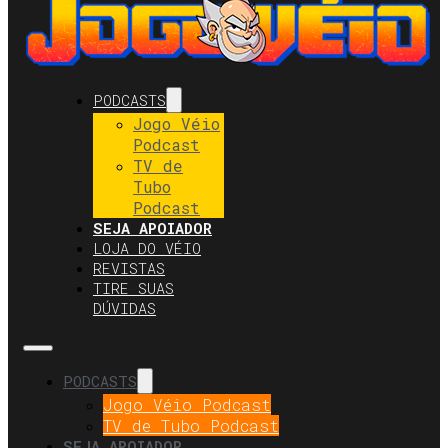
PODCASTS
Jogo Véio
Podcast
TV de
Tubo
Podcast
SEJA APOIADOR
LOJA DO VÉIO
REVISTAS
TIRE SUAS
DÚVIDAS
PODCASTS
Jogo Véio Podcast
TV de Tubo Podcast
SEJA APOIADOR