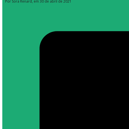
Por Sora Renard
, em 30 de abril de 2021