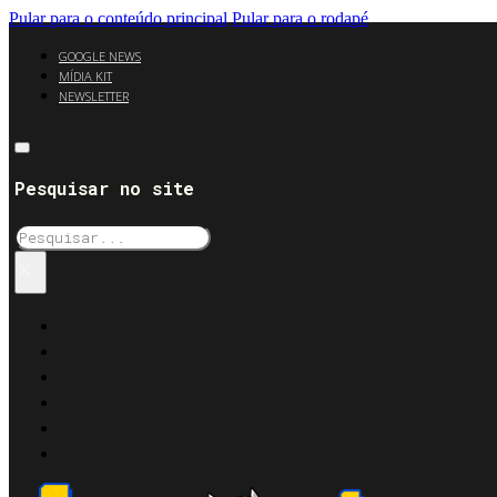
Pular para o conteúdo principal
Pular para o rodapé
GOOGLE NEWS
MÍDIA KIT
NEWSLETTER
Pesquisar no site
Pesquisar
×