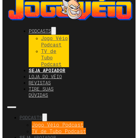
PODCASTS
Jogo Véio
Podcast
TV de
Tubo
Podcast
SEJA APOIADOR
LOJA DO VÉIO
REVISTAS
TIRE SUAS
DÚVIDAS
PODCASTS
Jogo Véio Podcast
TV de Tubo Podcast
SEJA APOIADOR