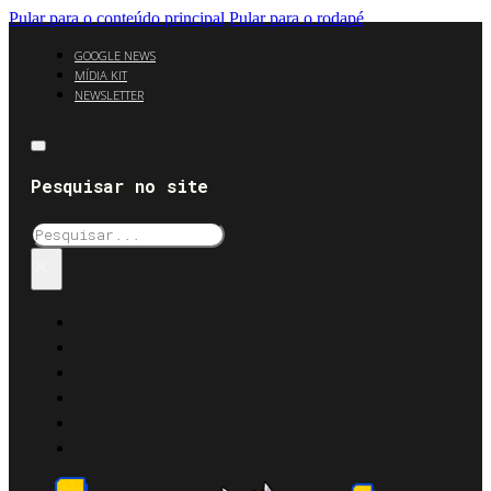
Pular para o conteúdo principal
Pular para o rodapé
GOOGLE NEWS
MÍDIA KIT
NEWSLETTER
Pesquisar no site
Pesquisar
×