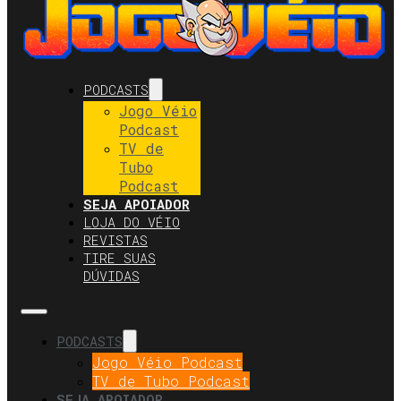
PODCASTS
Jogo Véio
Podcast
TV de
Tubo
Podcast
SEJA APOIADOR
LOJA DO VÉIO
REVISTAS
TIRE SUAS
DÚVIDAS
PODCASTS
Jogo Véio Podcast
TV de Tubo Podcast
SEJA APOIADOR