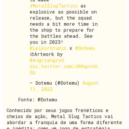
#MetalSlugTactics
as
explosive as possible on
release, but the squad
needs a bit more time in
the shop to prepare for
the battles ahead. See
you in 2023!
@LeikirStudio
x
@Dotemu
🎨Artwork by
@AngryangryD
pic.twitter.com/JRKqpnvU
Qp
— Dotemu (@Dotemu)
August
11, 2022
Fonte: @Dotemu
Conhecido por seus jogos frenéticos e
cheios de ação, Metal Slug Tactics vai
abordar a franquia de uma forma diferente
e inédita: como um jogo de estratégia.