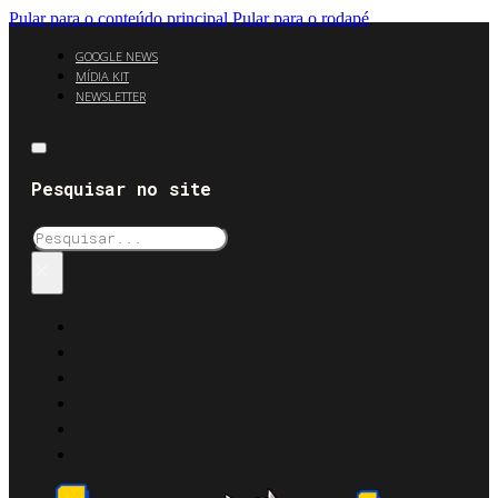
Pular para o conteúdo principal
Pular para o rodapé
GOOGLE NEWS
MÍDIA KIT
NEWSLETTER
Pesquisar no site
Pesquisar
×