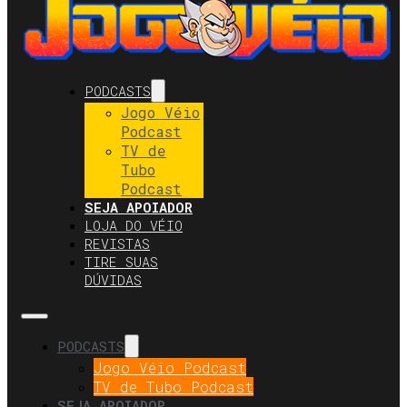
PODCASTS
Jogo Véio
Podcast
TV de
Tubo
Podcast
SEJA APOIADOR
LOJA DO VÉIO
REVISTAS
TIRE SUAS
DÚVIDAS
PODCASTS
Jogo Véio Podcast
TV de Tubo Podcast
SEJA APOIADOR