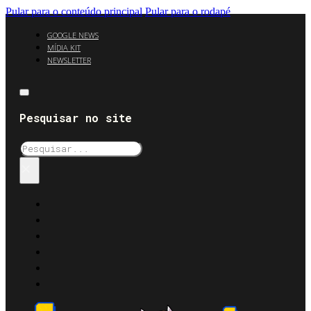
Pular para o conteúdo principal
Pular para o rodapé
GOOGLE NEWS
MÍDIA KIT
NEWSLETTER
Pesquisar no site
Pesquisar
×