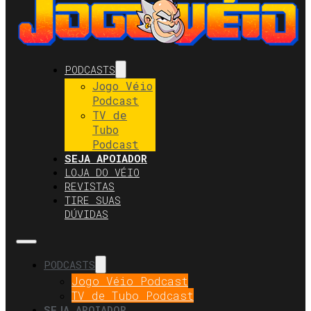
PODCASTS
Jogo Véio
Podcast
TV de
Tubo
Podcast
SEJA APOIADOR
LOJA DO VÉIO
REVISTAS
TIRE SUAS
DÚVIDAS
PODCASTS
Jogo Véio Podcast
TV de Tubo Podcast
SEJA APOIADOR