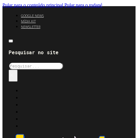
Pular para o conteúdo principal
Pular para o rodapé
GOOGLE NEWS
MÍDIA KIT
NEWSLETTER
Pesquisar no site
Pesquisar
×