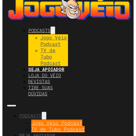
PODCASTS
Jogo Véio
Podcast
TV de
Tubo
Podcast
SEJA APOIADOR
LOJA DO VÉIO
REVISTAS
TIRE SUAS
DÚVIDAS
PODCASTS
Jogo Véio Podcast
TV de Tubo Podcast
SEJA APOIADOR