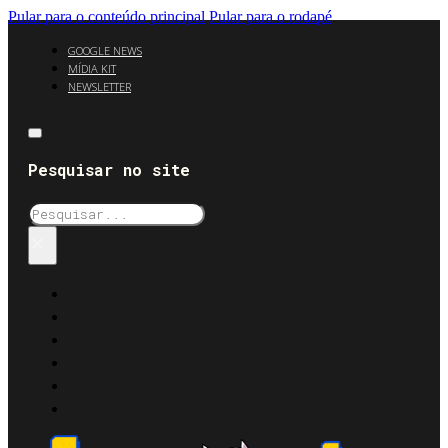
Pular para o conteúdo principal
Pular para o rodapé
GOOGLE NEWS
MÍDIA KIT
NEWSLETTER
Pesquisar no site
Pesquisar
×