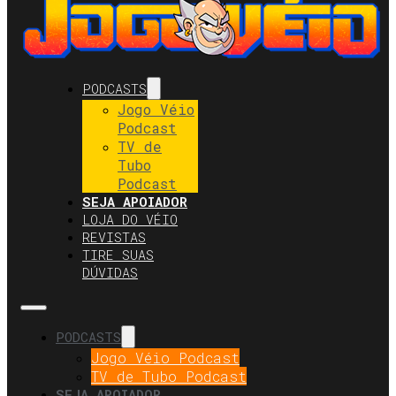
PODCASTS
Jogo Véio
Podcast
TV de
Tubo
Podcast
SEJA APOIADOR
LOJA DO VÉIO
REVISTAS
TIRE SUAS
DÚVIDAS
PODCASTS
Jogo Véio Podcast
TV de Tubo Podcast
SEJA APOIADOR