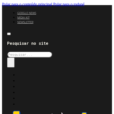
Pular para o conteúdo principal
Pular para o rodapé
GOOGLE NEWS
MÍDIA KIT
NEWSLETTER
Pesquisar no site
Pesquisar
×