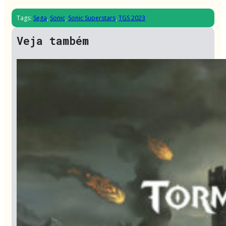
Tags:
Sega
,
Sonic
,
Sonic Superstars
,
TGS 2023
Veja também