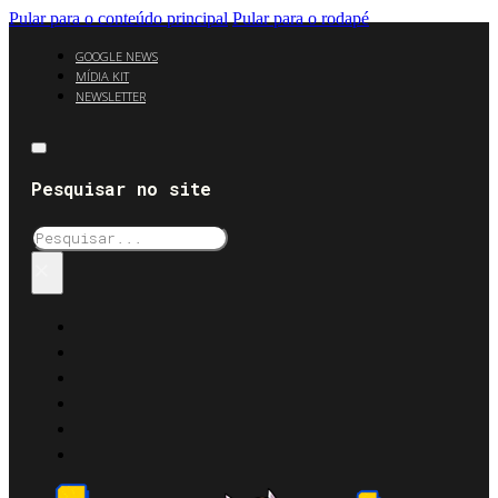
Pular para o conteúdo principal
Pular para o rodapé
GOOGLE NEWS
MÍDIA KIT
NEWSLETTER
Pesquisar no site
Pesquisar
×