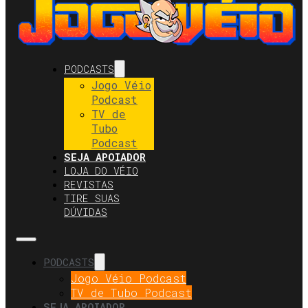
PODCASTS
Jogo Véio
Podcast
TV de
Tubo
Podcast
SEJA APOIADOR
LOJA DO VÉIO
REVISTAS
TIRE SUAS
DÚVIDAS
PODCASTS
Jogo Véio Podcast
TV de Tubo Podcast
SEJA APOIADOR