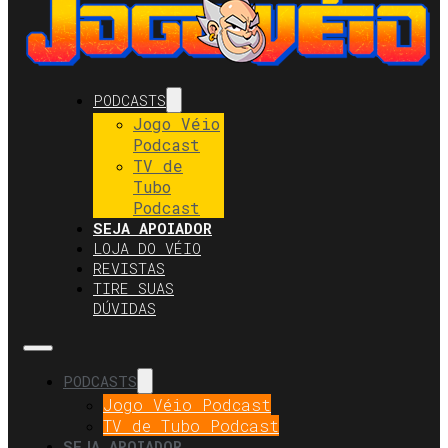
PODCASTS
Jogo Véio
Podcast
TV de
Tubo
Podcast
SEJA APOIADOR
LOJA DO VÉIO
REVISTAS
TIRE SUAS
DÚVIDAS
PODCASTS
Jogo Véio Podcast
TV de Tubo Podcast
SEJA APOIADOR