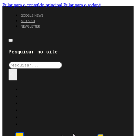
Pular para o conteúdo principal
Pular para o rodapé
GOOGLE NEWS
MÍDIA KIT
NEWSLETTER
Pesquisar no site
Pesquisar
×