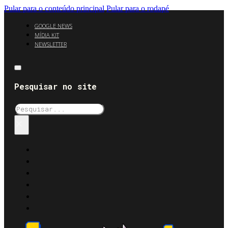
Pular para o conteúdo principal
Pular para o rodapé
GOOGLE NEWS
MÍDIA KIT
NEWSLETTER
Pesquisar no site
Pesquisar
×