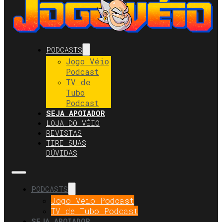
PODCASTS
Jogo Véio
Podcast
TV de
Tubo
Podcast
SEJA APOIADOR
LOJA DO VÉIO
REVISTAS
TIRE SUAS
DÚVIDAS
PODCASTS
Jogo Véio Podcast
TV de Tubo Podcast
SEJA APOIADOR