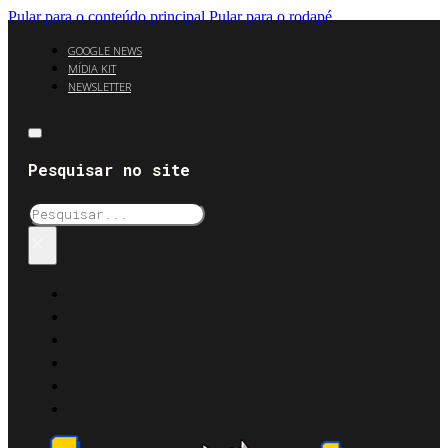
Pular para o conteúdo principal
Pular para o rodapé
GOOGLE NEWS
MÍDIA KIT
NEWSLETTER
Pesquisar no site
Pesquisar
×