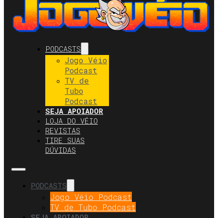
PODCASTS
Jogo Véio
Podcast
TV de
Tubo
Podcast
SEJA APOIADOR
LOJA DO VÉIO
REVISTAS
TIRE SUAS
DÚVIDAS
PODCASTS
Jogo Véio Podcast
TV de Tubo Podcast
SEJA APOIADOR