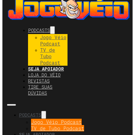
PODCASTS
Jogo Véio
Podcast
TV de
Tubo
Podcast
SEJA APOIADOR
LOJA DO VÉIO
REVISTAS
TIRE SUAS
DÚVIDAS
PODCASTS
Jogo Véio Podcast
TV de Tubo Podcast
SEJA APOIADOR