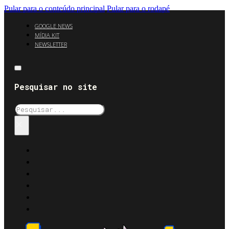
Pular para o conteúdo principal
Pular para o rodapé
GOOGLE NEWS
MÍDIA KIT
NEWSLETTER
Pesquisar no site
Pesquisar
×