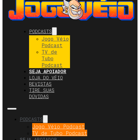
PODCASTS
Jogo Véio
Podcast
TV de
Tubo
Podcast
SEJA APOIADOR
LOJA DO VÉIO
REVISTAS
TIRE SUAS
DÚVIDAS
PODCASTS
Jogo Véio Podcast
TV de Tubo Podcast
SEJA APOIADOR