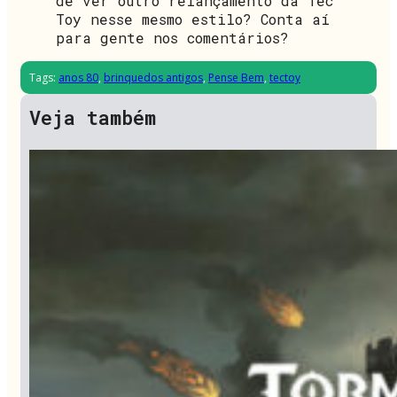
de ver outro relançamento da Tec
Toy nesse mesmo estilo? Conta aí
para gente nos comentários?
Tags:
anos 80
,
brinquedos antigos
,
Pense Bem
,
tectoy
Veja também