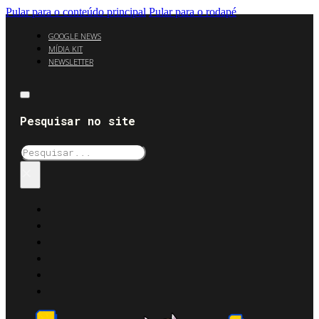
Pular para o conteúdo principal
Pular para o rodapé
GOOGLE NEWS
MÍDIA KIT
NEWSLETTER
Pesquisar no site
Pesquisar
×